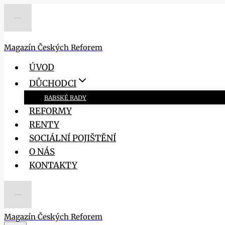
Přeskočit
na
obsah
Magazín Českých Reforem
ÚVOD
DŮCHODCI
BABSKÉ RADY
REFORMY
RENTY
SOCIÁLNÍ POJIŠTĚNÍ
O NÁS
KONTAKTY
Magazín Českých Reforem