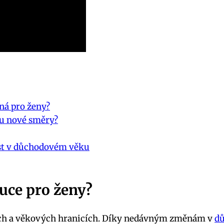
á pro ženy?
u nové směry?
ost v důchodovém věku
uce pro ženy?
sech a věkových hranicích. Díky nedávným změnám v
d