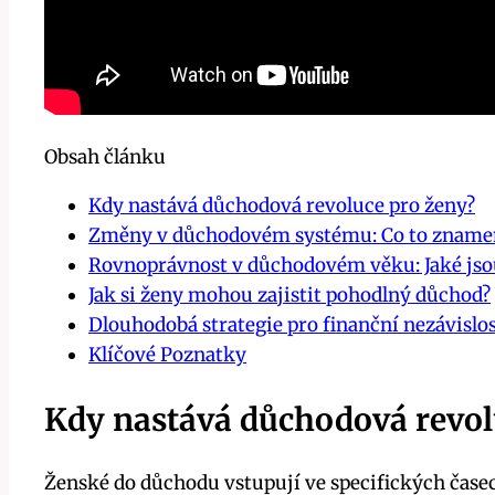
Obsah článku
Kdy nastává důchodová revoluce pro ženy?
Změny v důchodovém systému: Co to znamen
Rovnoprávnost v důchodovém věku: Jaké jso
Jak si ženy mohou zajistit pohodlný důchod?
Dlouhodobá strategie pro finanční nezávisl
Klíčové Poznatky
Kdy nastává důchodová revol
Ženské do důchodu vstupují ve specifických ča