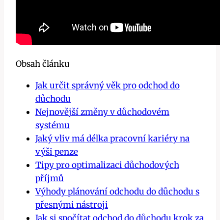
Obsah článku
Jak určit správný věk pro odchod do
důchodu
Nejnovější změny v důchodovém
systému
Jaký vliv má délka pracovní kariéry na
výši penze
Tipy pro optimalizaci důchodových
příjmů
Výhody plánování odchodu do důchodu s
přesnými nástroji
Jak si spočítat odchod do důchodu krok za