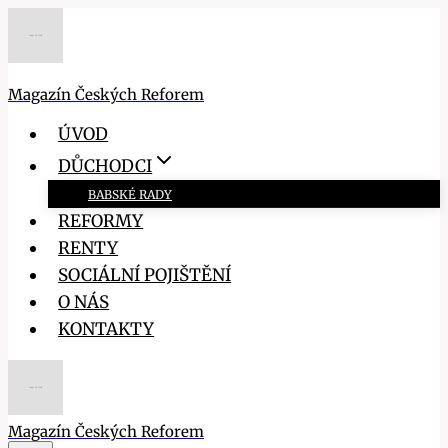
Přeskočit
na
obsah
Magazín Českých Reforem
ÚVOD
DŮCHODCI
BABSKÉ RADY
REFORMY
RENTY
SOCIÁLNÍ POJIŠTĚNÍ
O NÁS
KONTAKTY
Magazín Českých Reforem