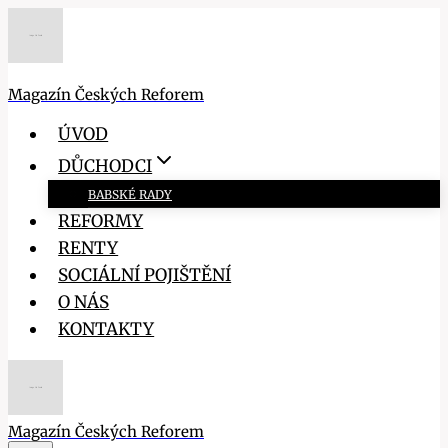
Přeskočit
na
obsah
Magazín Českých Reforem
ÚVOD
DŮCHODCI
BABSKÉ RADY
REFORMY
RENTY
SOCIÁLNÍ POJIŠTĚNÍ
O NÁS
KONTAKTY
Magazín Českých Reforem