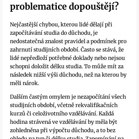
problematice dopouštějí?
Nejčastější chybou, kterou lidé dělají při
započítávání studia do důchodu, je
nedostatečná znalost pravidel a podmínek pro
zahrnutí studijních období. Často se stává, že
lidé nepředloží potřebné doklady nebo nejsou
schopni doložit délku studia. To může mít za
následek nižší výši důchodu, než na kterou by
měli nárok.
Dalším častým omylem je nezapočítání všech
studijních období, včetně rekvalifikačních
kurzů či celoživotního vzdělávání. Každá
hodina strávená ve vzdělávání by měla být
zohledněna při výpočtu důchodu, a to bez
ohledu na typ či délku studia. Zapomínání na