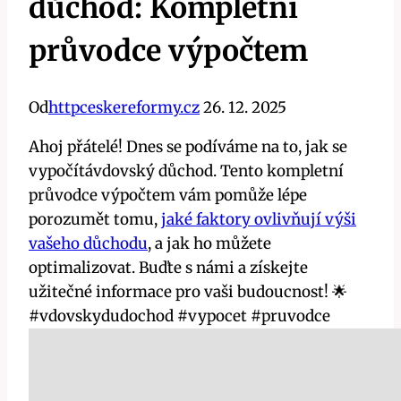
důchod: Kompletní
průvodce výpočtem
Od
httpceskereformy.cz
26. 12. 2025
Ahoj přátelé! Dnes se podíváme na to, jak se
vypočítávdovský důchod. Tento kompletní
průvodce výpočtem vám pomůže lépe
porozumět tomu,
jaké faktory ovlivňují výši
vašeho důchodu
, a jak ho můžete
optimalizovat. Buďte s námi a získejte
užitečné informace pro vaši budoucnost! 🌟
#vdovskydudochod #vypocet #pruvodce