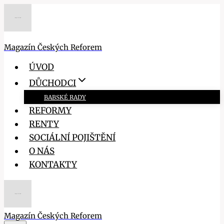
Přeskočit
na
obsah
Magazín Českých Reforem
ÚVOD
DŮCHODCI
BABSKÉ RADY
REFORMY
RENTY
SOCIÁLNÍ POJIŠTĚNÍ
O NÁS
KONTAKTY
Magazín Českých Reforem