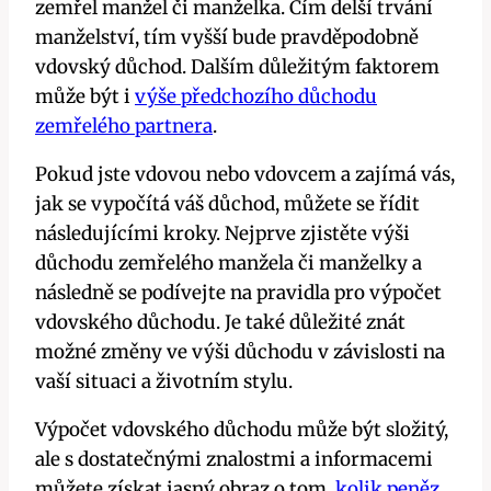
zemřel manžel či manželka. Čím delší trvání
manželství, tím vyšší bude pravděpodobně
vdovský důchod. Dalším důležitým faktorem
může být i
výše předchozího důchodu
zemřelého partnera
.
Pokud jste vdovou nebo vdovcem a zajímá vás,
jak se vypočítá váš důchod, můžete se řídit
následujícími kroky. Nejprve zjistěte výši
důchodu zemřelého manžela či manželky a
následně se podívejte na pravidla pro výpočet
vdovského důchodu. Je také důležité znát
možné změny ve výši důchodu v závislosti na
vaší situaci a životním stylu.
Výpočet vdovského důchodu může být složitý,
ale s dostatečnými znalostmi a informacemi
můžete získat jasný obraz o tom,
kolik peněz