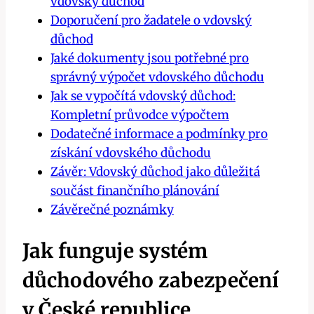
vdovský důchod
Doporučení pro žadatele o vdovský
důchod
Jaké dokumenty jsou potřebné pro
správný výpočet vdovského důchodu
Jak se vypočítá vdovský důchod:
Kompletní průvodce výpočtem
Dodatečné informace a podmínky pro
získání vdovského důchodu
Závěr: Vdovský důchod jako důležitá
součást finančního plánování
Závěrečné poznámky
Jak funguje systém
důchodového zabezpečení
v České republice