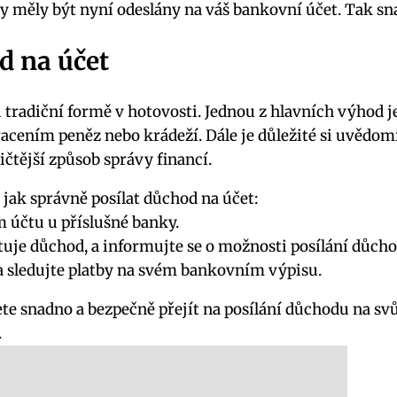
y měly být nyní odeslány na váš bankovní účet. Tak sna
od na účet
radiční formě v hotovosti. Jednou z hlavních výhod j
cením peněz nebo krádeží. Dále je důležité si uvědomit
tější způsob správy financí.
ak správně posílat důchod na účet:
m účtu u příslušné banky.
uje důchod, a informujte se o možnosti posílání důcho
 sledujte platby na svém bankovním výpisu.
 snadno a bezpečně přejít na posílání důchodu na svů
.