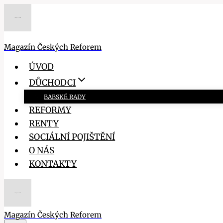
Přeskočit
na
obsah
Magazín Českých Reforem
ÚVOD
DŮCHODCI
BABSKÉ RADY
REFORMY
RENTY
SOCIÁLNÍ POJIŠTĚNÍ
O NÁS
KONTAKTY
Magazín Českých Reforem