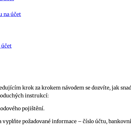
u na účet
 účet
sledujícím krok za krokem návodem se dozvíte, jak snad
noduchých instrukcí:
hodového pojištění.
 vyplňte požadované informace – číslo účtu, bankovní 