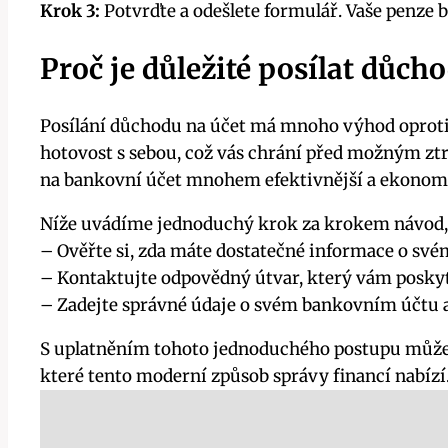
Krok 3:
Potvrďte a odešlete formulář. Vaše penze b
Proč je důležité posílat důch
Posílání důchodu na účet má mnoho výhod oproti t
hotovost s sebou, což vás chrání před možným ztra
na bankovní účet mnohem efektivnější a ekonomič
Níže uvádíme jednoduchý krok za krokem návod, j
– Ověřte si, zda máte dostatečné informace o své
– Kontaktujte odpovědný útvar, který vám poskyt
– Zadejte správné údaje o svém bankovním účtu a
S uplatněním tohoto jednoduchého postupu můžete
které tento moderní způsob správy financí nabízí