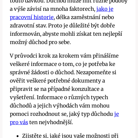
touto dávkou. Důchod může mít různé podoby
a výše závisí na mnoha faktorech,
jako je
pracovní historie
, délka zaměstnání nebo
zdravotní stav. Proto je důležité být dobře
informován, abyste mohli získat ten nejlepší
možný důchod pro sebe.
V průvodci krok za krokem vám přinášíme
veškeré informace o tom, co je potřeba ke
správné žádosti o důchod. Nezapomeňte si
ověřit veškeré potřebné dokumenty a
připravit se na případné konzultace a
vyšetření. Informace o různých typech
důchodů a jejich výhodách vám mohou
pomoci rozhodnout se, jaký typ důchodu
je
pro vás
ten nejvhodnější.
Zjistěte si, jaké jsou vaše možnosti při