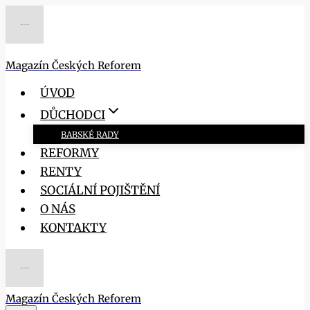
Přeskočit
na
obsah
Magazín Českých Reforem
ÚVOD
DŮCHODCI
BABSKÉ RADY
REFORMY
RENTY
SOCIÁLNÍ POJIŠTĚNÍ
O NÁS
KONTAKTY
Magazín Českých Reforem