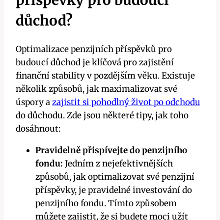
příspěvky pro budoucí
důchod?
Optimalizace penzijních příspěvků pro
budoucí důchod je klíčová pro zajistění
finanční stability v pozdějším věku. Existuje
několik způsobů, jak maximalizovat své
úspory a
zajistit si pohodlný život po odchodu
do důchodu. Zde jsou některé tipy, jak toho
dosáhnout:
Pravidelně přispívejte do penzijního
fondu:
Jedním z nejefektivnějších
způsobů, jak optimalizovat své penzijní
příspěvky, je pravidelné investování do
penzijního fondu. Tímto způsobem
můžete zajistit, že si budete moci užít