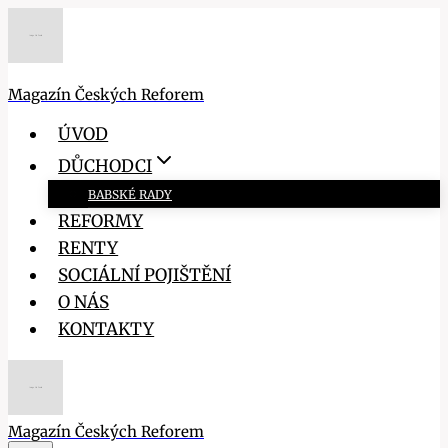
Přeskočit
na
obsah
Magazín Českých Reforem
ÚVOD
DŮCHODCI
BABSKÉ RADY
REFORMY
RENTY
SOCIÁLNÍ POJIŠTĚNÍ
O NÁS
KONTAKTY
Magazín Českých Reforem