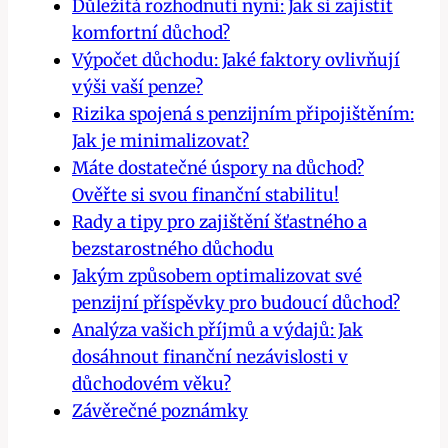
Důležitá rozhodnutí nyní: Jak si zajistit
komfortní důchod?
Výpočet důchodu: Jaké faktory ovlivňují
výši vaší penze?
Rizika spojená s penzijním připojištěním:
Jak je minimalizovat?
Máte dostatečné úspory na důchod?
Ověřte si svou finanční stabilitu!
Rady a tipy pro zajištění šťastného a
bezstarostného důchodu
Jakým způsobem optimalizovat své
penzijní příspěvky pro budoucí důchod?
Analýza vašich příjmů a výdajů: Jak
dosáhnout finanční nezávislosti v
důchodovém věku?
Závěrečné poznámky