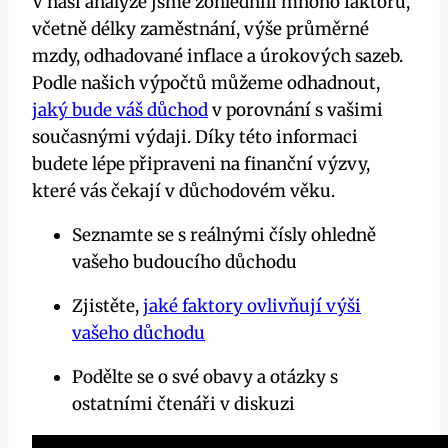
V naší analýze jsme zohlednili mnoho faktorů,
včetně délky zaměstnání, výše průměrné
mzdy, odhadované inflace a úrokových sazeb.
Podle našich výpočtů můžeme odhadnout,
jaký bude váš důchod
v porovnání s vašimi
současnými výdaji. Díky této informaci
budete lépe připraveni na finanční výzvy,
které vás čekají v důchodovém věku.
Seznamte se s reálnými čísly ohledně
vašeho budoucího důchodu
Zjistěte,
jaké faktory ovlivňují výši
vašeho důchodu
Podělte se o své obavy a otázky s
ostatními čtenáři v diskuzi