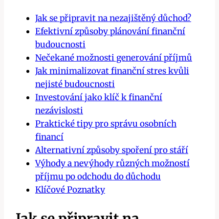
Jak se připravit na nezajištěný důchod?
Efektivní způsoby plánování finanční
budoucnosti
Nečekané možnosti generování příjmů
Jak minimalizovat finanční stres kvůli
nejisté budoucnosti
Investování jako klíč k finanční
nezávislosti
Praktické tipy pro správu osobních
financí
Alternativní způsoby spoření pro stáří
Výhody a nevýhody různých možností
příjmu po odchodu do důchodu
Klíčové Poznatky
Jak se připravit na