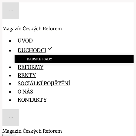
Přeskočit
na
obsah
Magazín Českých Reforem
ÚVOD
DŮCHODCI
BABSKÉ RADY
REFORMY
RENTY
SOCIÁLNÍ POJIŠTĚNÍ
O NÁS
KONTAKTY
Magazín Českých Reforem