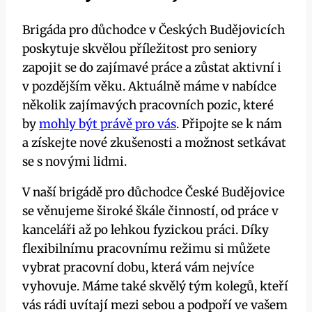
Brigáda pro důchodce v Českých Budějovicích
poskytuje skvělou příležitost pro seniory
zapojit se do zajímavé práce a zůstat aktivní i
v pozdějším věku. Aktuálně máme v nabídce
několik zajímavých pracovních pozic, které
by
mohly být právě pro vás
. Připojte se k nám
a získejte nové zkušenosti a možnost setkávat
se s novými lidmi.
V naší brigádě pro důchodce České Budějovice
se věnujeme široké škále činností, od práce v
kanceláři až po lehkou fyzickou práci. Díky
flexibilnímu pracovnímu režimu si můžete
vybrat pracovní dobu, která vám nejvíce
vyhovuje. Máme také skvělý tým kolegů, kteří
vás rádi uvítají mezi sebou a podpoří ve vašem