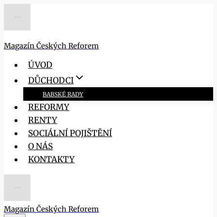
Přeskočit
na
obsah
Magazín Českých Reforem
ÚVOD
DŮCHODCI
BABSKÉ RADY
REFORMY
RENTY
SOCIÁLNÍ POJIŠTĚNÍ
O NÁS
KONTAKTY
Magazín Českých Reforem