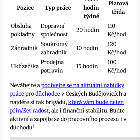
Platová
Pozice
Typ práce
hodin
třída
týdně
Obsluha
Dopravní
110
20 hodin
pokladny
společnost
Kč/hod
Soukromý
120
Záhradník
10 hodin
zahradník
Kč/hod
Prodejna
100
Uklízeč/ka
15 hodin
potravin
Kč/hod
Neváhejte a
podívejte se na aktuální nabídky
práce pro důchodce
v Českých Budějovicích a
najděte si tak brigádu,
která vám bude nejen
přinášet radost
, ale i finanční stabilitu. Buďte
aktivní a zapojte se do pracovního procesu i v
důchodu!