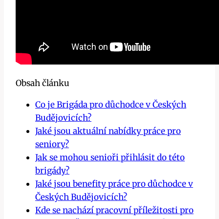
Obsah článku
Co je Brigáda pro důchodce v Českých
Budějovicích?
Jaké jsou aktuální nabídky práce pro
seniory?
Jak se mohou senioři přihlásit do této
brigády?
Jaké jsou benefity práce pro důchodce v
Českých Budějovicích?
Kde se nachází pracovní příležitosti pro