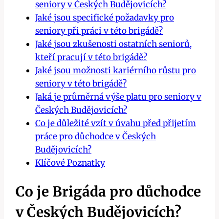
seniory v Českých Budějovicích?
Jaké jsou specifické požadavky pro
seniory při práci v této brigádě?
Jaké jsou zkušenosti ostatních seniorů,
kteří pracují v této brigádě?
Jaké jsou možnosti kariérního růstu pro
seniory v této brigádě?
Jaká je průměrná výše platu pro seniory v
Českých Budějovicích?
Co je důležité vzít v úvahu před přijetím
práce pro důchodce v Českých
Budějovicích?
Klíčové Poznatky
Co je Brigáda pro důchodce
v Českých Budějovicích?