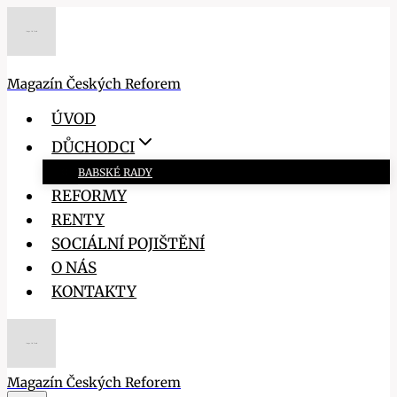
Přeskočit
na
obsah
Magazín Českých Reforem
ÚVOD
DŮCHODCI
BABSKÉ RADY
REFORMY
RENTY
SOCIÁLNÍ POJIŠTĚNÍ
O NÁS
KONTAKTY
Magazín Českých Reforem