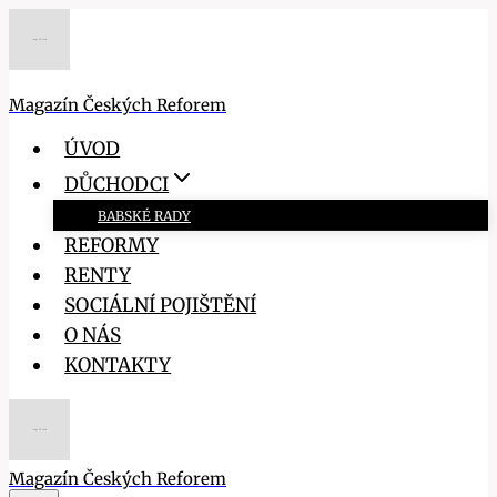
Přeskočit
na
obsah
Magazín Českých Reforem
ÚVOD
DŮCHODCI
BABSKÉ RADY
REFORMY
RENTY
SOCIÁLNÍ POJIŠTĚNÍ
O NÁS
KONTAKTY
Magazín Českých Reforem