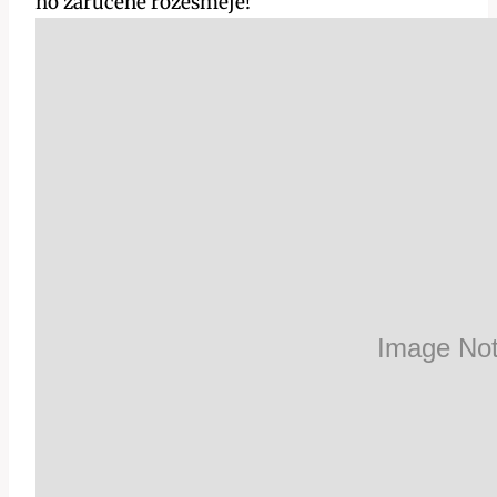
ho zaručeně rozesměje!