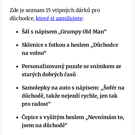
Zde je seznam 15 vtipných dárků pro
důchodce,
které si zamilujete
:
Šál s nápisem „Grumpy Old Man“
Sklenice s fotkou a heslem „Důchodce
na volno“
Personalizovaný puzzle se snímkem ze
starých dobrých časů
Samolepky na auto s nápisem: „Šofér na
důchodě, takže nejezdí rychle, jen tak
pro radost“
Čepice s vyšitým heslem „Nevnímám to,
jsem na důchodě“