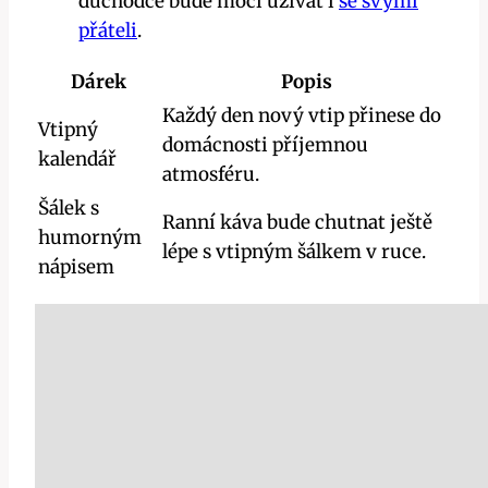
důchodce bude moci užívat i
se svými
přáteli
.
Dárek
Popis
Každý den nový vtip přinese do
Vtipný
domácnosti příjemnou
kalendář
atmosféru.
Šálek s
Ranní káva bude chutnat ještě
humorným
lépe s vtipným šálkem v ruce.
nápisem