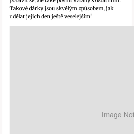
pobavit se, ale také posílit vztahy s ostatními.
Takové dárky jsou skvělým způsobem, jak
udělat jejich den ještě veselejším!