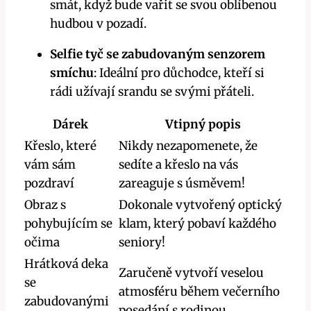
smát, když bude vařit se svou oblíbenou
hudbou v pozadí.
Selfie tyč se zabudovaným senzorem
smíchu
: Ideální pro důchodce, kteří si
rádi užívají srandu se svými přáteli.
Dárek
Vtipný popis
Křeslo, které
Nikdy nezapomenete, že
vám sám
sedíte a křeslo na vás
pozdraví
zareaguje s úsměvem!
Obraz s
Dokonale vytvořený optický
pohybujícím se
klam, který pobaví každého
očima
seniory!
Hrátková deka
Zaručeně vytvoří veselou
se
atmosféru během večerního
zabudovanými
posedání s rodinou.