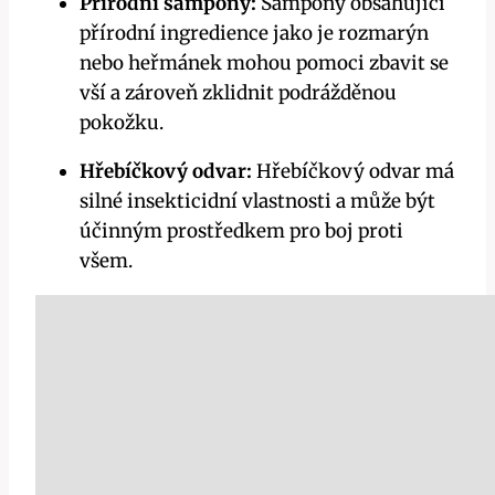
Přírodní šampony:
Šampony obsahující
přírodní ingredience jako⁣ je rozmarýn
nebo heřmánek mohou pomoci ⁣zbavit se
vší ‌a zároveň zklidnit podrážděnou ​
pokožku.
Hřebíčkový odvar:
Hřebíčkový odvar má
silné insekticidní vlastnosti ​a ⁣může být
účinným prostředkem pro boj ​proti
všem.