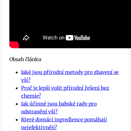
Obsah článku
Jaké jsou přírodní metody pro zbavení se
vší?
Proč je lepší volit přírodní řešení bez
chemie?
Jak účinné jsou babské rady⁤ pro
odstranění vší?
Které ‌domácí ⁢ingredience pomáhají
nejefektivněji?