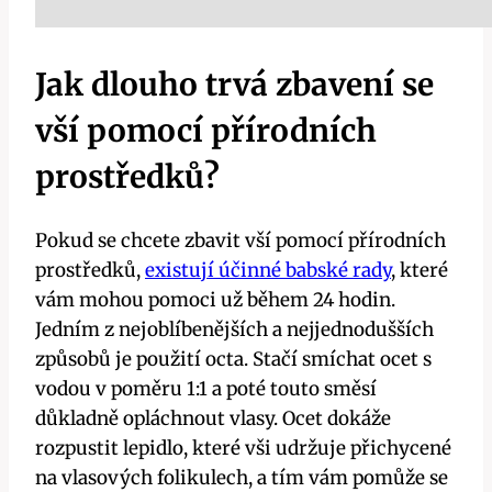
Jak dlouho trvá zbavení se
vší pomocí‍ přírodních
prostředků?
Pokud se chcete‍ zbavit vší pomocí přírodních
prostředků, ‍
existují účinné babské rady
, které
vám‌ mohou pomoci‌ už během 24 hodin. ​
Jedním z nejoblíbenějších a nejjednodušších
⁢způsobů je použití octa. Stačí⁣ smíchat ocet s
vodou ⁤v poměru 1:1 a⁤ poté touto směsí
důkladně⁤ opláchnout‌ vlasy. ⁢Ocet dokáže
rozpustit lepidlo, které vši udržuje přichycené
na⁤ vlasových folikulech, a tím vám pomůže se‌