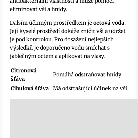
antibakteriální‌ vlastnosti a může pomoci⁤
eliminovat ‌vši a hnidy.
Dalším účinným prostředkem je
octová voda
.
Její kyselé prostředí dokáže zničit vši a ​udržet
je pod kontrolou. Pro⁢ dosažení nejlepších
výsledků je doporučeno vodu smíchat s
jablečným octem a aplikovat na ‍vlasy.
Citronová
Pomáhá odstraňovat hnidy
šťáva
Cibulová šťáva
Má odstrašující účinek na vši