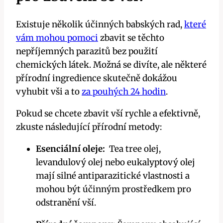
Existuje několik účinných babských rad,
které
vám mohou pomoci
zbavit se těchto
nepříjemných parazitů bez použití
chemických⁤ látek. Možná se divíte, ale některé
přírodní ​ingredience skutečně dokážou
vyhubit vši a to
za‍ pouhých 24 hodin
.
Pokud se chcete zbavit vší ⁤rychle a efektivně,
zkuste⁢ následující přírodní metody:
Esenciální oleje:
‍ Tea tree olej,
levandulový olej nebo eukalyptový olej
mají ⁢silné antiparazitické vlastnosti a
mohou⁢ být účinným prostředkem pro
⁤odstranění vší.