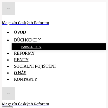
Přeskočit
na
obsah
Magazín Českých Reforem
ÚVOD
DŮCHODCI
BABSKÉ RADY
REFORMY
RENTY
SOCIÁLNÍ POJIŠTĚNÍ
O NÁS
KONTAKTY
Magazín Českých Reforem