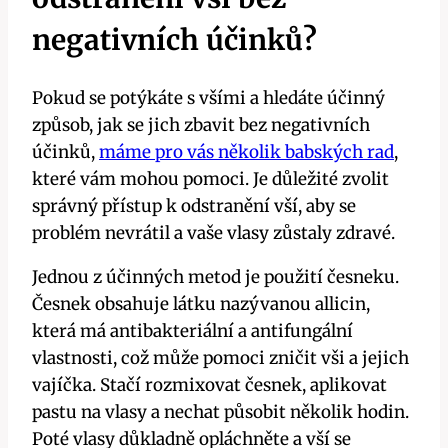
negativních účinků?
Pokud se potýkáte s všími a hledáte účinný
způsob, jak se jich zbavit⁣ bez negativních
účinků,
máme pro vás několik babských rad
,
které vám mohou pomoci. Je ⁤důležité zvolit
správný přístup k‌ odstranění vší, aby se
problém nevrátil a vaše vlasy zůstaly zdravé.
Jednou z účinných metod je použití česneku.
Česnek obsahuje‍ látku nazývanou allicin,
která má antibakteriální a antifungální
vlastnosti, což může‍ pomoci zničit vši a ​jejich
vajíčka. Stačí rozmixovat česnek, aplikovat
pastu na vlasy a nechat ​působit několik hodin.
Poté vlasy důkladně opláchněte a vší se