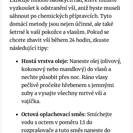
⁤vyzkoušet k odstranění vší, aniž byste museli
sáhnout⁢ po ⁣chemických přípravcích. Tyto
domácí metody​ jsou nejen ⁣účinné,‌ ale také
šetrné k vaší pokožce a ‌vlasům. Pokud se
chcete zbavit vší během 24 hodin, zkuste
následující tipy:
Hustá vrstva oleje:
Naneste olej (olivový,
kokosový nebo mandlový) do vlasů a
nechte působit přes noc. Ráno vlasy
pečlivě pročešte hřebenem s jemnými
zuby ​a vysajte všechny⁤ mrtvé vši ‍a
vajíčka.
Octová oplachovací směs:
Smíchejte
vodu s octem v poměru 1:1 do
rozprašovače a ‍tuto ​směs naneste do