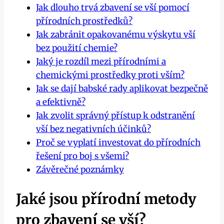
Jak dlouho trvá zbavení se vší pomocí‍
přírodních prostředků?
Jak zabránit opakovanému‌ výskytu vší
bez použití‍ chemie?
Jaký je rozdíl ‌mezi přírodními a
chemickými prostředky proti vším?
Jak⁤ se dají babské rady aplikovat bezpečně
a ‌efektivně?
Jak⁣ zvolit správný přístup ‍k odstranění
vší bez negativních účinků?
Proč se vyplatí investovat do přírodních
řešení⁤ pro boj s všemi?
Závěrečné poznámky
Jaké jsou přírodní metody
pro zbavení se vší?