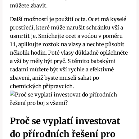
můžete zbavit.
Další možností je použití octa. Ocet má kyselé
prostředí, které‍ může narušit schránku vší a
usmrtit je. Smíchejte ocet s vodou v poměru
1:1, aplikujte ​roztok na vlasy a nechte‍ působit
několik hodin. Poté vlasy důkladně opláchněte
⁢a vší ⁣by měly být pryč. S těmito babskými
radami můžete​ být vší rychle a efektivně
zbaveni, aniž ​byste museli sahat po
chemických přípravcích.
Proč se vyplatí investovat
do přírodních řešení⁤ pro