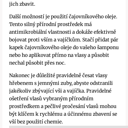
jich zbavit.
Další možností je ‍použití čajovníkového oleje.
Tento silný přírodní prostředek ⁤má
antimikrobiální vlastnosti a dokáže efektivně
⁣bojovat proti vším a vajíčkům. Stačí přidat pár
kapek čajovníkového oleje do vašeho ⁢šamponu
nebo ho aplikovat přímo na vlasy a‌ působit
nechal působit přes noc.
Nakonec je důležité pravidelně ⁣česat vlasy
hřebenem s jemnými zuby, abyste odstranili‌
jakékoliv zbývající vši a vajíčka. Pravidelné
ošetření ⁤vlasů vybraným přírodním
prostředkem⁣ a pečlivé pročesání vlasů mohou
být​ klíčem k rychlému a účinnému zbavení⁣ se​
vší bez použití chemie.