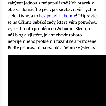
zabývat jednou z nejpopulárnějších otázek v⁢
oblasti domácího péči: ⁣jak se zbavit ⁢vší rychle
a efektivně, ⁤a⁢ to
bez použití chemie
! ‍Připravte
se ⁢na účinné babské ⁢rady, které vám⁤ pomohou‍
vyřešit tento problém ⁢do 24 hodin. Sledujte
náš⁤ blog a zjistěte, jak se​ zbavit tohoto
nepříjemného problému razantně a přirozeně.
Buďte připraveni na rychlé a účinné výsledky!