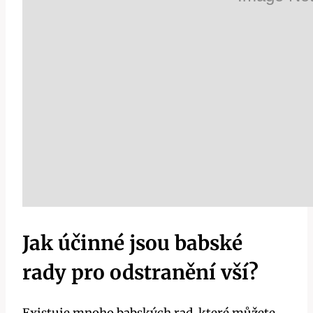
Jak účinné jsou babské
rady⁤ pro odstranění vší?
Existuje mnoho ​babských rad, které můžete