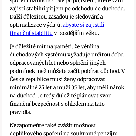
spoření na důchodové připojištění, které vám
zajistí stabilní příjem po odchodu do důchodu.
Další důležitou zásadou je sledování a
optimalizace výdajů,
abyste si zajistili
finanční stabilitu
v pozdějším věku.
Je důležité mít na paměti, že většina
důchodových systémů vyžaduje určitou dobu
odpracovaných let nebo splnění jiných
podmínek, než můžete začít pobírat důchod. V
České republice musí ženy odpracovat
minimálně 25 let a muži 35 let, aby měli nárok
na důchod. Je tedy důležité plánovat svou
finanční bezpečnost s ohledem na tato
pravidla.
Nezapomeňte také zvážit možnost
doplňkového spoření na soukromé penzijní