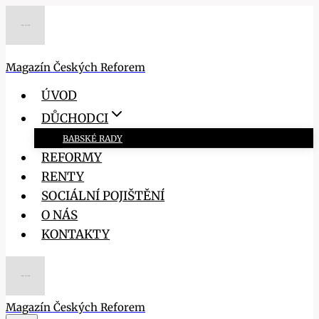
Přeskočit
na
obsah
Magazín Českých Reforem
ÚVOD
DŮCHODCI
BABSKÉ RADY
REFORMY
RENTY
SOCIÁLNÍ POJIŠTĚNÍ
O NÁS
KONTAKTY
Magazín Českých Reforem