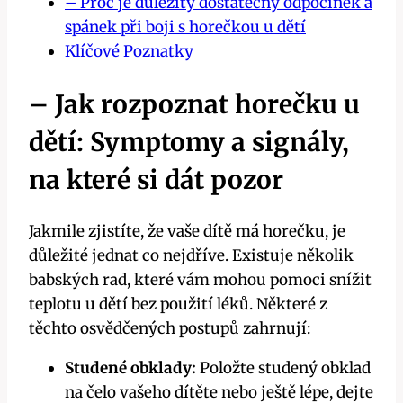
– Proč je důležitý dostatečný ⁤odpočinek a⁢
spánek při boji s horečkou u‍ dětí
Klíčové ⁣Poznatky
– Jak rozpoznat horečku u
dětí: ⁤Symptomy a signály,
na ‍které si dát pozor
Jakmile zjistíte, že vaše dítě má horečku, je
‌důležité jednat co nejdříve.⁤ Existuje několik
‌babských rad, které ⁣vám mohou pomoci snížit
teplotu u dětí​ bez⁢ použití léků. Některé​ z
těchto osvědčených postupů zahrnují:
Studené obklady:
Položte studený obklad​
na‌ čelo vašeho dítěte nebo ještě lépe, dejte⁤