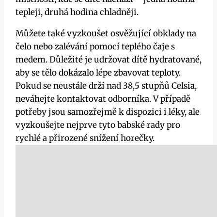
tepleji, druhá hodina chladněji.
Můžete také ⁢vyzkoušet osvěžující obklady na
čelo nebo zalévání pomocí teplého čaje ​s
medem.⁤ Důležité je udržovat dítě hydratované,
aby ‍se tělo ⁢dokázalo lépe zbavovat teploty.
Pokud se‍ neustále drží nad‍ 38,5 stupňů Celsia,⁢
neváhejte kontaktovat odborníka. ‌V ⁤případě⁣
potřeby⁢ jsou ⁣samozřejmě k dispozici i léky, ale
⁤vyzkoušejte nejprve‌ tyto babské rady pro
⁤rychlé a přirozené‍ snížení ​horečky.