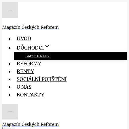
Přeskočit
na
obsah
Magazín Českých Reforem
ÚVOD
DŮCHODCI
BABSKÉ RADY
REFORMY
RENTY
SOCIÁLNÍ POJIŠTĚNÍ
O NÁS
KONTAKTY
Magazín Českých Reforem