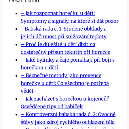
Obsah článku
– Jak rozpoznat horečku u dětí:
⁤Symptomy a signály, na ‍které si dát pozor
-​ Babská rada č. ⁢1: Studené obklady a
⁤jejich​ účinnost při snižování ​teploty
– Proč je důležité u dětí dbát na
dostatečný přísun tekutin při ⁣horečce
– Jaké bylinky a čaje pomáhají při boji s
horečkou u dětí
– Bezpečné metody jako prevence
horečky u dětí: Co všechno je potřeba
vědět
– Jak zacházet s⁤ horečkou u ⁢kojenců?
Osvědčené⁣ tipy od babiček
– Kontroverzní babská rada č. 2:⁤ Ovocné
šťávy⁣ jako zdroj⁢ rychlého ochlazení těla