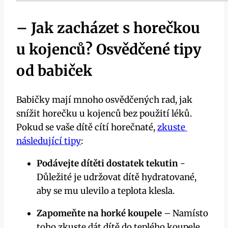
– Jak zacházet s⁤ horečkou
u ⁢kojenců? Osvědčené⁣ tipy
od babiček
Babičky⁤ mají mnoho ⁤osvědčených rad, jak
snížit horečku u​ kojenců bez použití léků.
Pokud se vaše dítě cítí ⁢horečnaté,
zkuste ​
následující tipy
:
Podávejte⁢ dítěti ‍dostatek tekutin
⁣-
Důležité je udržovat dítě hydratované,
aby se mu ⁣ulevilo a teplota klesla.
Zapomeňte⁢ na ⁤horké koupele
– Namísto
toho⁢ zkuste⁢ dát​ dítě do teplého⁢ koupele