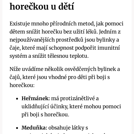
horečkou u dětí
Existuje mnoho přírodních metod, jak pomoci⁤
dětem ⁤snížit ​horečku bez ⁢užití léků.⁤ Jedním z
nejpoužívanějších⁤ prostředků jsou ‍bylinky a
čaje, které mají schopnost podpořit⁣ imunitní
⁣systém a snížit ‌tělesnou ‌teplotu.
Níže uvádíme ⁣několik osvědčených bylinek⁢ a
čajů, které jsou vhodné pro​ děti při⁣ boji s
horečkou:
Heřmánek:
má protizánětlivé a
uklidňující účinky,‍ které mohou​ pomoci
⁢při boji s horečkou.
Meduňka:
‌obsahuje látky s⁢