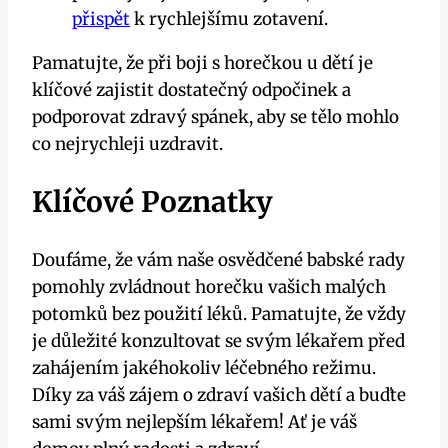
přispět
‍ k rychlejšímu zotavení.
Pamatujte,⁤ že při boji s ‍horečkou u dětí⁢ je
klíčové zajistit dostatečný odpočinek a⁢
podporovat zdravý spánek, aby⁢ se tělo mohlo
co nejrychleji uzdravit.
Klíčové ⁣Poznatky
Doufáme, že vám naše osvědčené babské rady
pomohly zvládnout horečku vašich malých
potomků bez ⁤použití léků. Pamatujte, že vždy
je důležité konzultovat‍ se svým⁢ lékařem před⁢
zahájením jakéhokoliv léčebného režimu.
Díky ‌za váš zájem o zdraví vašich dětí a buďte⁤
sami svým nejlepším lékařem! Ať je váš