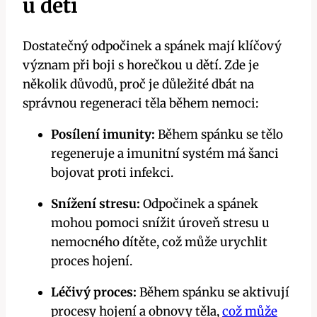
u‍ dětí
Dostatečný​ odpočinek a spánek mají ​klíčový
význam při⁣ boji s⁣ horečkou u⁤ dětí. Zde je
několik důvodů, proč ​je důležité dbát na
správnou regeneraci těla během ⁣nemoci:
Posílení imunity:
Během spánku se‍ tělo ​
regeneruje a imunitní systém má ⁤šanci
bojovat proti infekci.
Snížení ⁣stresu:
Odpočinek a ⁤spánek
mohou⁣ pomoci snížit ⁢úroveň stresu u
nemocného dítěte, ⁣což může urychlit
proces ⁣hojení.
Léčivý proces:
Během ‌spánku⁢ se aktivují
procesy hojení a ​obnovy těla,
což může