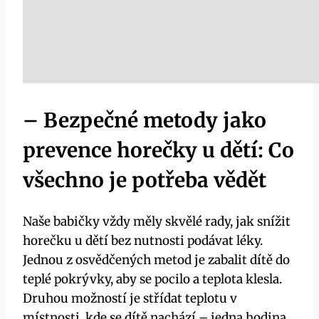
– Bezpečné metody jako
prevence horečky u dětí: Co
všechno je potřeba vědět
Naše babičky vždy ⁢měly skvělé rady, jak snížit
⁢horečku u ​dětí bez nutnosti podávat ⁤léky.‍
Jednou z osvědčených metod‌ je zabalit⁣ dítě⁢ do
teplé pokrývky, aby se ‌pocilo a teplota⁤ klesla.
⁣Druhou‍ možností ‍je střídat teplotu ⁤v
místnosti, kde se ⁣dítě ‍nachází – jedna hodina‌