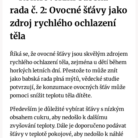
rada č. 2:⁤ Ovocné šťávy⁣ jako
zdroj⁢ rychlého ochlazení
těla
Říká⁣ se, ‍že ovocné šťávy jsou skvělým zdrojem⁢
rychlého ochlazení těla,⁣ zejména u dětí během​
horkých letních dní. Přestože​ to může znít
jako ⁢babská rada plná mýtů, ‌vědecké studie
potvrzují,⁢ že konzumace ovocných šťáv může
pomoci snížit teplotu těla dítěte.
Především je ‌důležité‌ vybírat šťávy ⁣s nízkým
obsahem cukru, aby nedošlo‌ k dalšímu
zvyšování ‍teploty. Dále je doporučeno podávat
šťávy v teplotě pokojové, aby ‌nedošlo k⁤ náhlé⁣