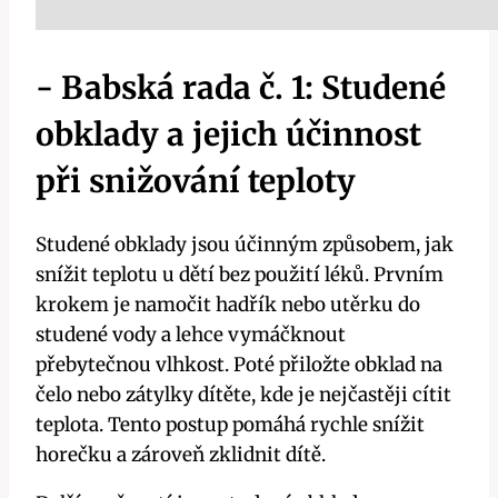
-​ Babská rada č. ⁢1: Studené
obklady a ⁤jejich​ účinnost
při snižování ​teploty
Studené obklady jsou⁤ účinným způsobem, ‌jak
snížit‌ teplotu⁣ u dětí bez použití léků. Prvním
krokem je namočit⁣ hadřík nebo‍ utěrku‍ do
studené vody a lehce ⁤vymáčknout
přebytečnou ‌vlhkost.​ Poté přiložte obklad ‌na
čelo‍ nebo⁣ zátylky⁤ dítěte, kde je nejčastěji cítit​
teplota. Tento postup pomáhá rychle snížit
⁤horečku a​ zároveň zklidnit dítě.