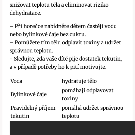
⁢snižovat teplotu ‍těla a eliminovat​ riziko
dehydratace.
– ​Při horečce nabídněte dětem častěji vodu
‍nebo⁢ bylinkové čaje bez cukru.
– Pomůžete tím tělu odplavit ‍toxiny⁤ a udržet
správnou teplotu.
-⁣ Sledujte, zda vaše dítě ‌pije ‍dostatek tekutin,
a v ⁣případě potřeby ho k⁢ pití motivujte.
Voda
hydratuje⁢ tělo
pomáhají odplavovat
Bylinkové čaje
toxiny
Pravidelný ​příjem
pomáhá udržet správnou
tekutin
teplotu