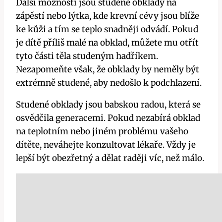
Další možností ⁣jsou studené obklady‍ na
zápěstí nebo lýtka,​ kde‍ krevní cévy jsou ⁢blíže
ke kůži ⁣a tím se ⁣teplo snadněji ‌odvádí. Pokud‌
je⁢ dítě⁤ příliš malé‍ na obklad, můžete ⁤mu otřít‌
tyto části těla studeným hadříkem.
Nezapomeňte‍ však, že obklady by neměly být
extrémně⁤ studené,‍ aby nedošlo k podchlazení.
Studené obklady​ jsou babskou radou, která⁢ se⁤
osvědčila⁣ generacemi.‌ Pokud⁤ nezabírá obklad
na ‌teplotním nebo jiném problému vašeho
dítěte, neváhejte konzultovat lékaře. Vždy je
lepší být obezřetný‌ a dělat raději víc,⁣ než málo.