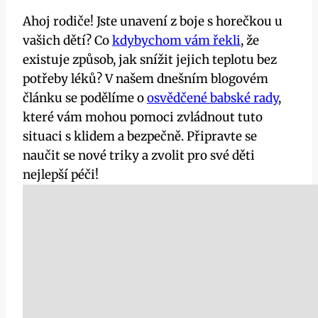
Ahoj rodiče! Jste unavení z boje s horečkou u
vašich dětí? Co
kdybychom vám řekli
, ​že
existuje způsob, jak snížit jejich ​teplotu‍ bez
potřeby léků? V našem ⁤dnešním ‍blogovém
článku ⁣se⁣ podělíme o
osvědčené babské rady
,
které vám mohou pomoci zvládnout tuto
situaci s klidem ⁤a bezpečně. ‌Připravte⁢ se
naučit se‍ nové triky a zvolit pro své děti
⁢nejlepší péči!