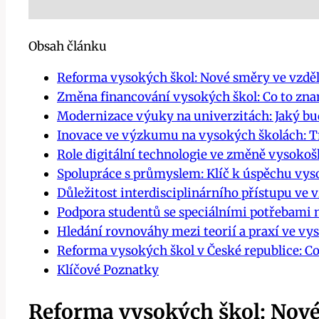
Obsah článku
Reforma vysokých škol: Nové směry ve vzdě
Změna financování vysokých škol: Co to zn
Modernizace výuky na univerzitách: Jaký bu
Inovace ve výzkumu na vysokých školách: Tre
Role digitální technologie ve změně vysoko
Spolupráce s průmyslem: Klíč k úspěchu vys
Důležitost interdisciplinárního přístupu ve 
Podpora studentů se speciálními potřebami na
Hledání rovnováhy mezi teorií a praxí ve v
Reforma vysokých škol v České republice: C
Klíčové Poznatky
Reforma vysokých škol: Nové