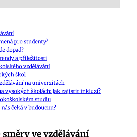
lávání
amená pro studenty?
de dopad?
ndy a příležitosti
školského vzdělávání
okých škol
vzdělávání na univerzitách
 vysokých školách: Jak zajistit inkluzi?
ysokoškolském studiu
o nás čeká v budoucnu?
 směry ve vzdělávání