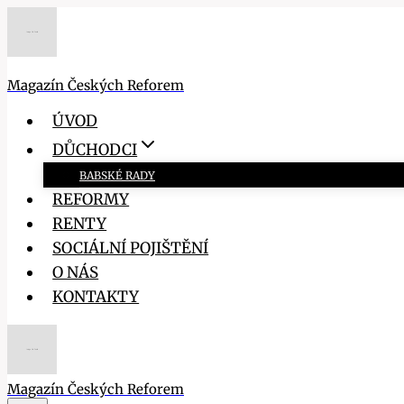
Přeskočit
na
obsah
Magazín Českých Reforem
ÚVOD
DŮCHODCI
BABSKÉ RADY
REFORMY
RENTY
SOCIÁLNÍ POJIŠTĚNÍ
O NÁS
KONTAKTY
Magazín Českých Reforem