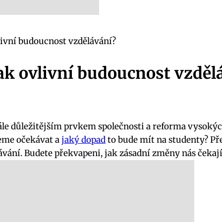
livní budoucnost vzdělávání?
ak ovlivní budoucnost vzděl
tále důležitějším prvkem společnosti a reforma vysokých
eme očekávat a
jaký dopad
to bude mít na studenty? Přeč
ávání. Budete překvapeni, jak zásadní změny nás čekají