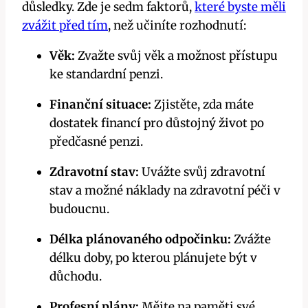
důsledky. Zde je sedm faktorů,
které byste měli
zvážit před tím
, než učiníte rozhodnutí:
Věk:
Zvažte svůj věk a možnost přístupu
ke standardní penzi.
Finanční situace:
Zjistěte, zda máte
dostatek financí pro důstojný život po
předčasné penzi.
Zdravotní stav:
Uvážte svůj zdravotní
stav a možné náklady na zdravotní péči v
budoucnu.
Délka plánovaného odpočinku:
Zvážte
délku doby, po kterou plánujete být v
důchodu.
Profesní plány:
Mějte na paměti své