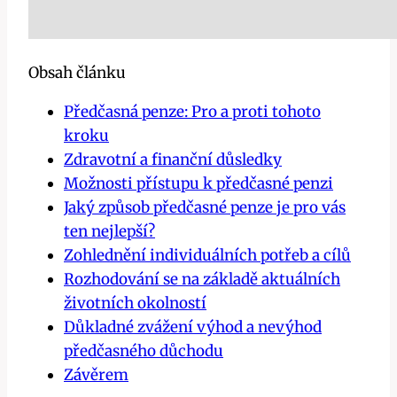
Obsah článku
Předčasná penze: Pro a proti tohoto
kroku
Zdravotní a finanční důsledky
Možnosti přístupu k předčasné penzi
Jaký způsob předčasné penze je pro vás
ten nejlepší?
Zohlednění individuálních potřeb a cílů
Rozhodování se na základě aktuálních
životních okolností
Důkladné zvážení výhod a nevýhod
předčasného důchodu
Závěrem