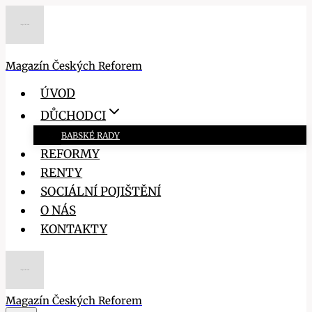
Přeskočit
na
obsah
Magazín Českých Reforem
ÚVOD
DŮCHODCI
BABSKÉ RADY
REFORMY
RENTY
SOCIÁLNÍ POJIŠTĚNÍ
O NÁS
KONTAKTY
Magazín Českých Reforem