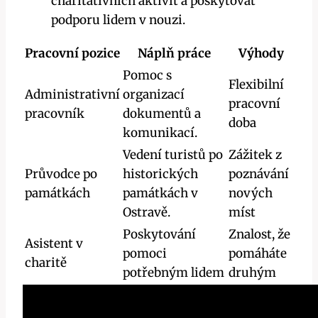
charitativních aktivit a poskytovat
podporu lidem v nouzi.
Pracovní pozice
Náplň práce
Výhody
Pomoc s
Flexibilní
Administrativní
organizací
pracovní
pracovník
dokumentů a
doba
komunikací.
Vedení turistů po
Zážitek z
Průvodce po
historických
poznávání
památkách
památkách v
nových
Ostravě.
míst
Poskytování
Znalost, že
Asistent v
pomoci
pomáháte
charitě
potřebným lidem
druhým