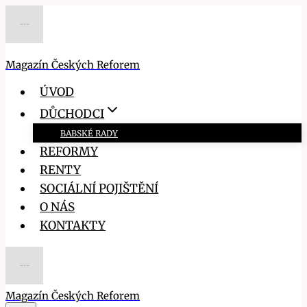
Přeskočit
na
obsah
Magazín Českých Reforem
ÚVOD
DŮCHODCI
BABSKÉ RADY
REFORMY
RENTY
SOCIÁLNÍ POJIŠTĚNÍ
O NÁS
KONTAKTY
Magazín Českých Reforem