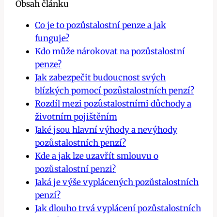
Obsah článku
Co je to pozůstalostní penze a jak
funguje?
Kdo může nárokovat na pozůstalostní
penze?
Jak zabezpečit budoucnost svých
blízkých pomocí pozůstalostních penzí?
Rozdíl mezi pozůstalostními důchody a
životním pojištěním
Jaké jsou hlavní výhody a nevýhody
pozůstalostních penzí?
Kde a jak lze uzavřít smlouvu o
pozůstalostní penzi?
Jaká je výše vyplácených pozůstalostních
penzí?
Jak dlouho trvá vyplácení pozůstalostních