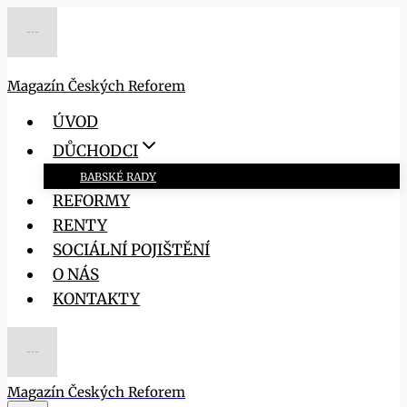
Přeskočit
na
obsah
Magazín Českých Reforem
ÚVOD
DŮCHODCI
BABSKÉ RADY
REFORMY
RENTY
SOCIÁLNÍ POJIŠTĚNÍ
O NÁS
KONTAKTY
Magazín Českých Reforem