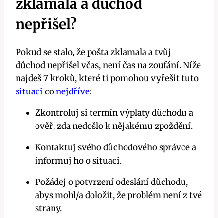
zklamala a důchod
nepřišel?
Pokud se stalo, že pošta zklamala a tvůj
důchod nepřišel včas, není čas‍ na zoufání. Níže
⁢najdeš 7 kroků, které ti pomohou vyřešit tuto
situaci
co
nejdříve
:
Zkontroluj ‌si termín výplaty důchodu a‍
ověř, zda nedošlo k nějakému zpoždění.
Kontaktuj svého důchodového správce ⁣a ​
informuj ho o situaci.
Požádej o potvrzení odeslání důchodu,
abys mohl/a doložit, že problém není z tvé
strany.