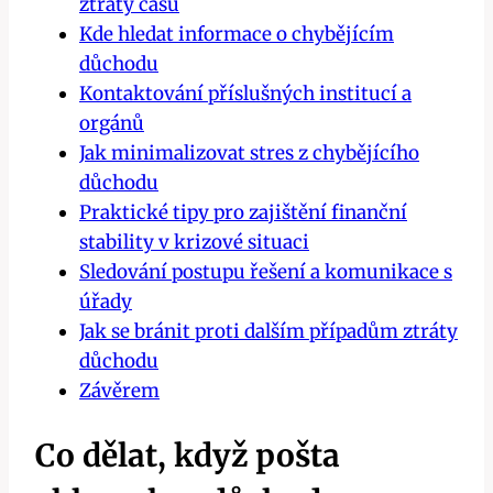
ztráty času
Kde hledat informace ⁤o chybějícím
důchodu
Kontaktování příslušných institucí a
orgánů
Jak minimalizovat stres z chybějícího
důchodu
Praktické tipy pro zajištění finanční
stability v krizové situaci
Sledování postupu řešení a komunikace s
úřady
Jak se bránit proti dalším případům ztráty
důchodu
Závěrem
Co dělat, když pošta