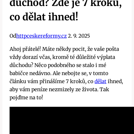
důchod? Zde je 7 kroků,
co dělat ihned!
Od
httpceskereformy.cz
2. 9. 2025
Ahoj přátelé! Máte někdy pocit, že vaše pošta
vždy dorazí včas, ⁣kromě té⁢ důležité výplata
důchodu? Něco podobného se stalo i mé
babičce nedávno. Ale nebojte se, v ‍tomto
článku vám přinášíme 7 kroků, co
dělat
ihned,
aby vám peníze nezmizely ze života. Tak
pojďme na to!