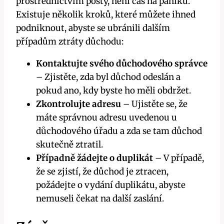
prostřednictvím⁢ pošty, není čas ⁣na paniku.
Existuje několik kroků, ⁢které můžete ⁣ihned
podniknout, abyste se ubránili dalším
případům ztráty důchodu:
Kontaktujte svého důchodového správce
– Zjistěte,‌ zda ⁢byl důchod odeslán a
pokud ano, kdy‌ byste ho měli obdržet.
Zkontrolujte adresu
– Ujistěte se, že
máte správnou ⁢adresu uvedenou ⁤u
důchodového úřadu a zda se tam důchod
skutečně ztratil.
Případně žádejte o duplikát
– V ⁤případě,
že se zjistí, že důchod je ztracen,
požádejte o vydání duplikátu, abyste
nemuseli​ čekat na další zaslání.