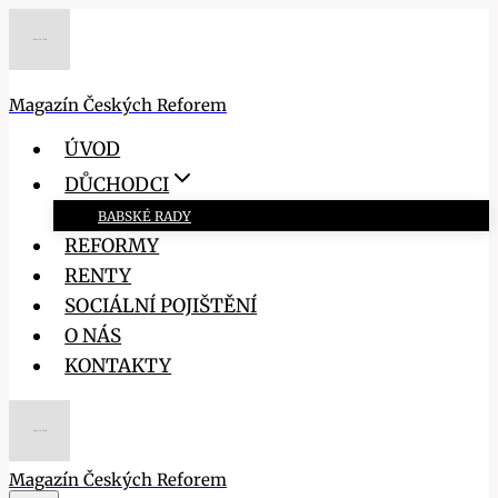
Přeskočit
na
obsah
Magazín Českých Reforem
ÚVOD
DŮCHODCI
BABSKÉ RADY
REFORMY
RENTY
SOCIÁLNÍ POJIŠTĚNÍ
O NÁS
KONTAKTY
Magazín Českých Reforem