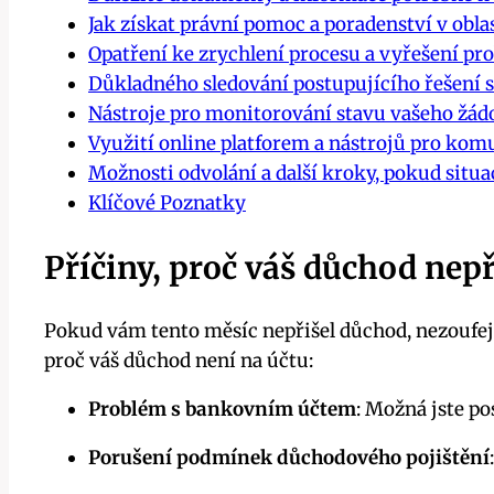
Jak získat právní pomoc a poradenství v ob
Opatření ke zrychlení procesu a vyřešení p
Důkladného sledování postupujícího řešení s
Nástroje pro monitorování stavu vašeho žád
Využití online platforem a nástrojů pro kom
Možnosti odvolání a další kroky, pokud situ
Klíčové Poznatky
Příčiny, proč váš důchod nepř
Pokud vám tento měsíc nepřišel důchod, nezoufejt
proč váš důchod není na účtu:
Problém s bankovním účtem
: Možná jste p
Porušení podmínek důchodového pojištění