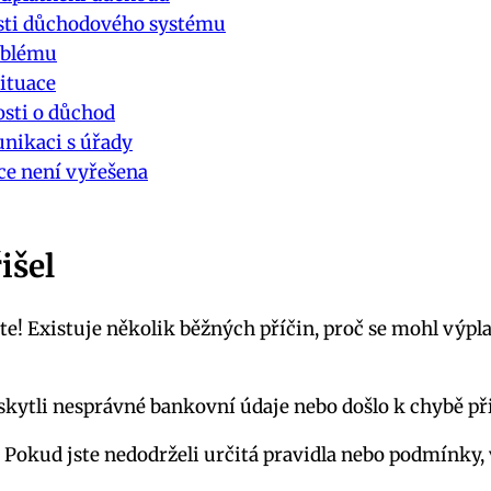
lasti důchodového systému
roblému
ituace
osti o důchod
unikaci s úřady
ace není vyřešena
išel
e! Existuje několik běžných příčin, proč se mohl výp
oskytli nesprávné bankovní údaje nebo došlo k chybě p
: Pokud jste nedodrželi určitá pravidla nebo podmínky