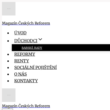
Přeskočit
na
obsah
Magazín Českých Reforem
ÚVOD
DŮCHODCI
BABSKÉ RADY
REFORMY
RENTY
SOCIÁLNÍ POJIŠTĚNÍ
O NÁS
KONTAKTY
Magazín Českých Reforem