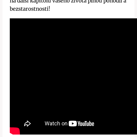
na další kapitolu vašeho života plnou pohodlí a
bezstarostnosti!