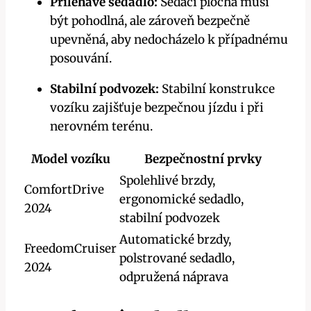
Přiléhavé sedadlo:
Sedací plocha musí
být pohodlná, ale zároveň bezpečně
upevněná, aby nedocházelo k případnému
posouvání.
Stabilní podvozek:
Stabilní konstrukce
vozíku zajišťuje bezpečnou jízdu i při
nerovném terénu.
Model vozíku
Bezpečnostní prvky
Spolehlivé brzdy,
ComfortDrive
ergonomické sedadlo,
2024
stabilní podvozek
Automatické brzdy,
FreedomCruiser
polstrované sedadlo,
2024
odpružená náprava