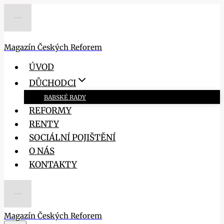
Přeskočit
na
obsah
Magazín Českých Reforem
ÚVOD
DŮCHODCI
BABSKÉ RADY
REFORMY
RENTY
SOCIÁLNÍ POJIŠTĚNÍ
O NÁS
KONTAKTY
Magazín Českých Reforem