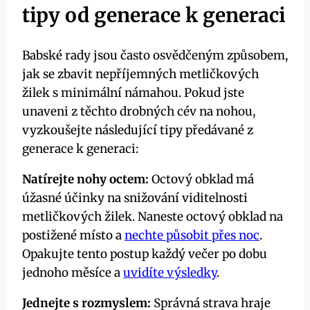
tipy od generace k generaci
Babské rady jsou často ⁤osvědčeným způsobem,
jak se zbavit ‌nepříjemných metličkových
žilek s minimální námahou. Pokud jste
⁣unaveni z těchto drobných cév na nohou,‍
vyzkoušejte ⁣následující tipy předávané z
generace k generaci:
Natírejte nohy octem:
Octový obklad má⁢
úžasné‌ účinky⁢ na snižování viditelnosti
metličkových žilek.‍ Naneste octový obklad na
postižené místo a
nechte působit přes noc
.
Opakujte tento postup každý večer ‍po dobu
jednoho měsíce a
uvidíte výsledky
.
Jednejte s rozmyslem:
Správná strava hraje‌