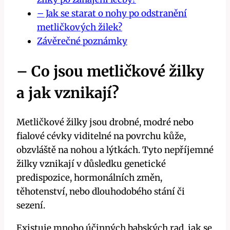
– Jak se starat o nohy po ‍odstranění⁢
metličkových žilek?
Závěrečné poznámky
– ​Co jsou metličkové žilky⁣
a jak vznikají?
Metličkové žilky jsou drobné, modré ‍nebo
fialové cévky viditelné na povrchu ​kůže,
‌obzvláště na nohou a lýtkách. Tyto nepříjemné
žilky vznikají v důsledku genetické
predispozice, hormonálních změn,
těhotenství, ⁢nebo dlouhodobého stání či
sezení.
Existuje mnoho účinných babských rad, jak ‌se