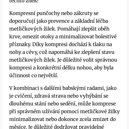
těchto žilek?
Kompresní punčochy nebo zákruty se
doporučují jako prevence a základní ​léčba
metličkových žilek. Pomáhají zlepšit oběh
⁢krve, omezit otoky a‍ minimalizovat bolestivé
příznaky. ⁢Díky kompresi‍ dochází k tlaku na
nohy a cévy, což napomáhá ke zlepšení stavu
metličkových⁢ žilek. Je důležité volit správnou
kompresi a konkrétní délku nohou, aby byla
účinnost ​co největší.
V ⁤kombinaci s dalšími babskými radami, jako
je cvičení, zdravá strava nebo vyhýbání ⁤se
dlouhému stání nebo sedění, může komprese
při správném ⁣užívání ⁤pomoci metličkové žilky
minimalizovat nebo⁣ dokonce zcela⁤ zmizet do
měsíce. Je důležité dodržovat pravidelné