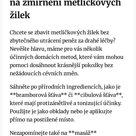
na zmírnění metličkových
žilek
Chcete se zbavit metličkových žilek bez
zbytečného utrácení peněz za drahé léčby?‍
Nevěšte hlavu, máme pro​ vás několik
účinných domácích metod, které⁢ vám mohou
pomoci dosáhnout krásnější pokožky bez
nežádoucích cévních změn.
Sáhněte po⁤ přírodních ingrediencích, jako je
**bramborová šťáva** či **cibulová šťáva**,
které‍ mají protizánětlivé a tonizující účinky.
Použijte je jako obklady nebo je aplikujte
přímo na ‍postižené místo.
Nezapomínejte‌ také na **masáž**