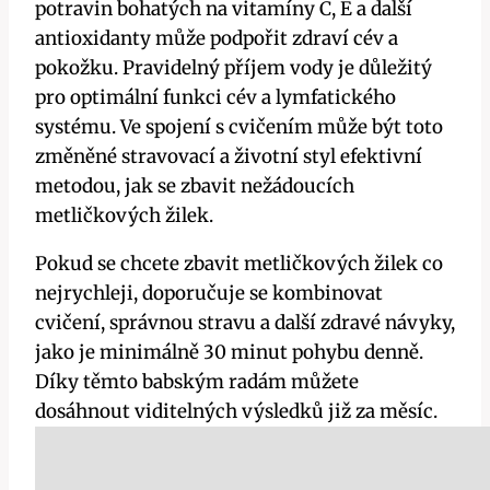
potravin bohatých na vitamíny‍ C, E a další
antioxidanty může podpořit zdraví cév a
pokožku. Pravidelný příjem vody je důležitý
pro optimální funkci‍ cév a lymfatického
systému. Ve spojení s cvičením může být toto‌
změněné stravovací a životní styl efektivní⁤
metodou, ‌jak se zbavit nežádoucích
metličkových žilek.
Pokud se chcete zbavit metličkových žilek co
nejrychleji, doporučuje se ⁤kombinovat
cvičení, správnou stravu a další zdravé návyky,
jako je minimálně 30 minut pohybu denně.
Díky těmto⁤ babským radám ⁤můžete
dosáhnout viditelných výsledků ‌již za měsíc.