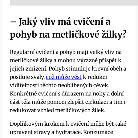
– Jaký vliv má ‍cvičení a
pohyb na metličkové žilky?
Regularní cvičení a pohyb mají velký vliv na
metličkové žilky a mohou výrazně ⁤přispět k
‍jejich zmizení. Pohyb stimuluje krevní ​oběh ‌a
posiluje svaly,
což může vést
k redukci
viditelnosti těchto⁤ neoblíbených cévek.
Konkrétně cvičení s důrazem na⁢ nohy a dolní
část těla ⁢může pomoci​ zlepšit cirkulaci a⁣ tím i
redukovat vzhled metličkových ⁤žilek.
Doplňkovým krokem k cvičení může⁤ být také
upravení stravy a⁣ hydratace. Konzumace