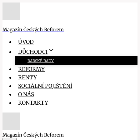
Přeskočit
na
obsah
Magazín Českých Reforem
ÚVOD
DŮCHODCI
BABSKÉ RADY
REFORMY
RENTY
SOCIÁLNÍ POJIŠTĚNÍ
O NÁS
KONTAKTY
Magazín Českých Reforem