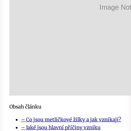
Obsah článku
– ​Co jsou metličkové žilky⁣ a jak vznikají?
– Jaké jsou hlavní příčiny vzniku