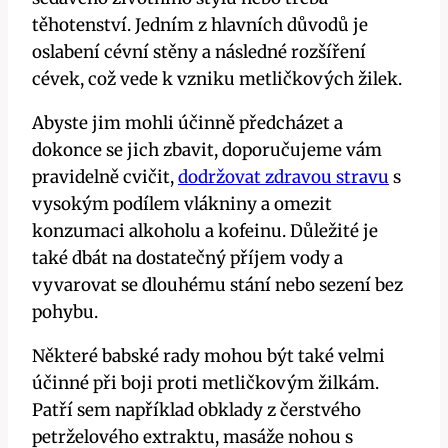
těhotenství. Jedním ‌z hlavních důvodů⁢ je
oslabení cévní stěny a následné rozšíření
cévek, což vede k vzniku metličkových žilek.
Abyste jim mohli účinně ‍předcházet a
dokonce se jich zbavit, doporučujeme vám
pravidelně cvičit, ⁣
dodržovat zdravou ‌stravu
s​
vysokým podílem vlákniny a ‍omezit
konzumaci alkoholu a kofeinu. Důležité je
také dbát na dostatečný příjem ​vody a
vyvarovat se dlouhému stání nebo sezení ⁢bez
pohybu.
Některé babské rady mohou být také velmi
účinné při ⁢boji proti metličkovým žilkám.
Patří sem například‌ obklady ​z čerstvého
petrželového extraktu, masáže nohou s