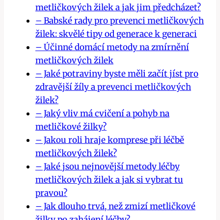
metličkových žilek a jak jim předcházet?
– ⁣Babské rady pro prevenci metličkových
žilek: skvělé tipy od generace k generaci
– Účinné domácí metody na zmírnění
metličkových žilek
– Jaké potraviny byste měli začít jíst pro
‍zdravější žíly a prevenci ⁣metličkových
žilek?
– Jaký vliv má ‍cvičení a pohyb na
metličkové žilky?
– Jakou roli hraje komprese při‌ léčbě
metličkových žilek?
– Jaké jsou nejnovější⁤ metody léčby
metličkových žilek a jak si vybrat tu
pravou?
– Jak dlouho trvá, než zmizí metličkové
žilky po zahájení léčby?