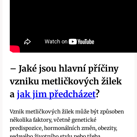
– Jaké jsou hlavní příčiny
vzniku metličkových žilek
a
jak jim předcházet
?
Vznik metličkových ⁤žilek může být způsoben
několika faktory, včetně genetické
‌predispozice, hormonálních změn, obezity,
sedavého životního stylu nebo třeba