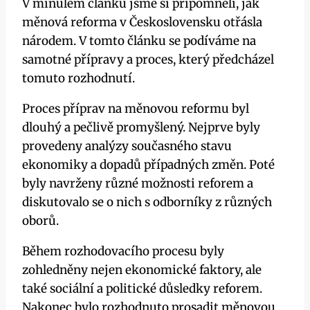
V minulém článku jsme si připomněli, jak
měnová reforma v Československu otřásla
národem. V tomto článku se podíváme na
samotné přípravy a proces, který předcházel
tomuto rozhodnutí.
Proces příprav na měnovou reformu byl
dlouhý a pečlivě promyšlený. Nejprve byly
provedeny analýzy současného stavu
ekonomiky a dopadů případných změn. Poté
byly navrženy různé možnosti reforem a
diskutovalo se o nich s odborníky z různých
oborů.
Během rozhodovacího procesu byly
zohledněny nejen ekonomické faktory, ale
také sociální a politické důsledky reforem.
Nakonec bylo rozhodnuto prosadit měnovou