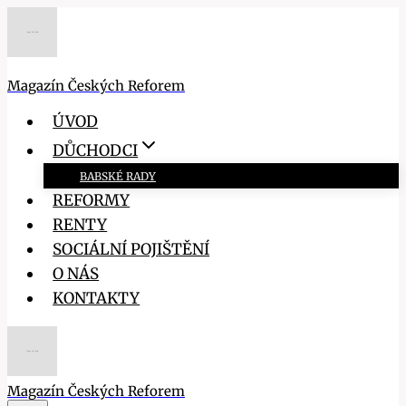
Přeskočit
na
obsah
Magazín Českých Reforem
ÚVOD
DŮCHODCI
BABSKÉ RADY
REFORMY
RENTY
SOCIÁLNÍ POJIŠTĚNÍ
O NÁS
KONTAKTY
Magazín Českých Reforem