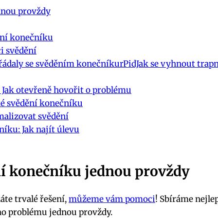
dnou⁣ provždy
ní⁣ konečníku
ci svědění
ořádaly se svěděním konečníkurPidJak se vyhnout trap
Jak otevřeně hovořit o problému
cké svědění konečníku
imalizovat svědění
íku: Jak najít úlevu
ní konečníku⁣ jednou⁣ provždy
te trvalé⁢ řešení,
můžeme vám pomoci
! Sbíráme nejle
o ‍problému jednou provždy.