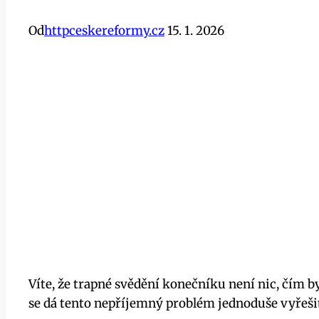
Od
httpceskereformy.cz
15. 1. 2026
Víte, že trapné svědění ⁢konečníku není nic, čím b
se dá tento‍ nepříjemný problém jednoduše ​vyřešit.