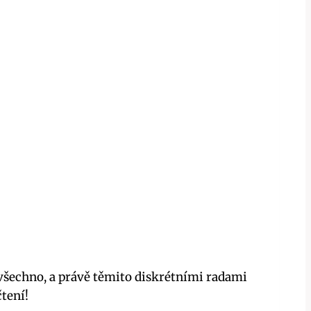
 všechno, a právě těmito‌ diskrétními radami
čtení!