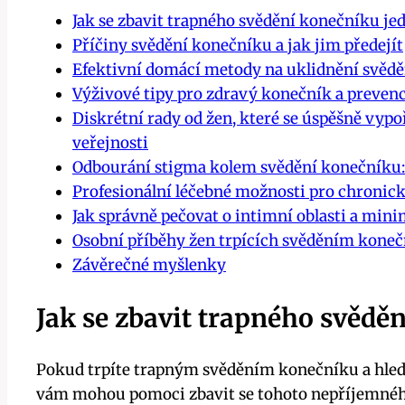
Jak se⁢ zbavit ⁣trapného svědění konečníku⁣ je
Příčiny svědění konečníku a jak jim předejít
Efektivní domácí metody​ na uklidnění svědě
Výživové ​tipy pro zdravý konečník‍ a preven
Diskrétní rady od žen, které se úspěšně vyp
veřejnosti
Odbourání stigma kolem svědění konečníku: 
Profesionální ⁤léčebné možnosti‌ pro chroni
Jak správně pečovat o intimní oblasti a‌ min
Osobní příběhy žen trpících svěděním⁢ konečn
Závěrečné myšlenky
Jak se⁢ zbavit ⁣trapného svědě
Pokud⁤ trpíte trapným⁤ svěděním ⁤konečníku a hledá
vám mohou pomoci zbavit se tohoto‍ nepříjemnéh