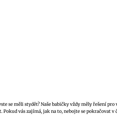
yste se měli stydět?‌ Naše babičky vždy měly řešení pro
 Pokud vás zajímá,⁢ jak na to, nebojte ⁣se ​pokračovat v 