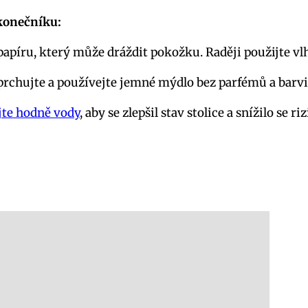
 konečníku:
píru, který může dráždit pokožku. Raději použijte ​vlh
rchujte a používejte⁣ jemné mýdlo bez parfémů a⁤ barvi
jte hodně vody
,⁣ aby‍ se zlepšil ⁤stav stolice a snížilo s