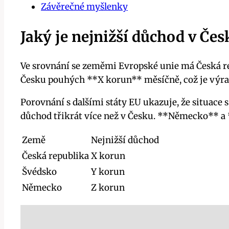
Závěrečné myšlenky
Jaký je nejnižší důchod v Čes
Ve srovnání se zeměmi Evropské unie má Česká re
Česku pouhých **X korun** měsíčně, což je výr
Porovnání s dalšími státy EU ukazuje, že situace 
důchod třikrát více než v Česku. **Německo** a
Země
Nejnižší důchod
Česká republika
X korun
Švédsko
Y korun
Německo
Z korun