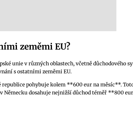
atními zeměmi EU?
pské unie v různých oblastech, včetně důchodového sys
ovnání s ostatními zeměmi EU.
ké republice pohybuje kolem **600 eur na měsíc**. Tot
 v Německu dosahuje nejnižší důchod téměř **800 eur*