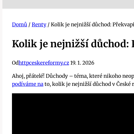
Domů
/
Renty
/
Kolik je nejnižší důchod: Překvap
Kolik je nejnižší důchod:
Od
httpceskereformy.cz
19. 1. 2026
Ahoj, přátelé! Důchody – téma, které nikoho neopus
podíváme na
to, kolik je nejnižší důchod v České