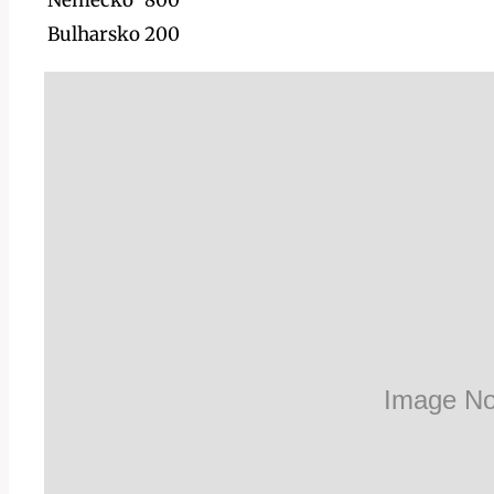
Německo
800
Bulharsko
200