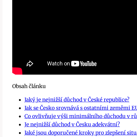
Obsah článku
Jaký je nejnižší důchod v České republice?
Jak se Česko srovnává s ostatními zeměmi E
Co ovlivňuje výši minimálního důchodu v r
Je nejnižší důchod v Česku adekvátní?
Jaké jsou doporučené kroky pro zlepšení situ