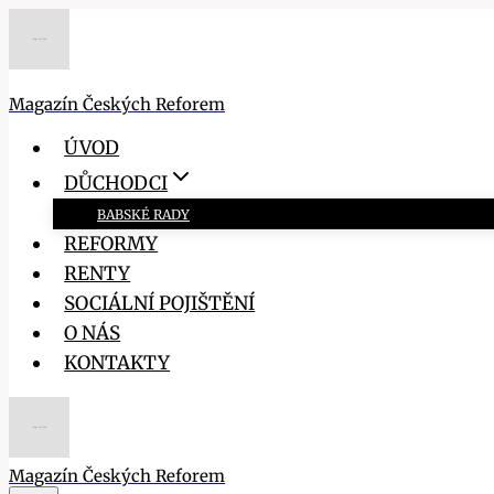
Přeskočit
na
obsah
Magazín Českých Reforem
ÚVOD
DŮCHODCI
BABSKÉ RADY
REFORMY
RENTY
SOCIÁLNÍ POJIŠTĚNÍ
O NÁS
KONTAKTY
Magazín Českých Reforem