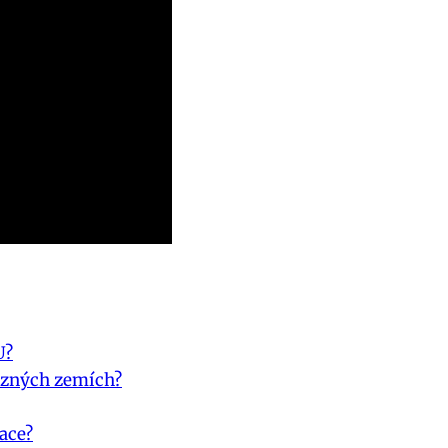
U?
ůzných zemích?
ace?