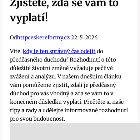
Zjistěte, zda se vám to
vyplatí!
Od
httpceskereformy.cz
22. 5. 2026
Víte,
kdy je ten správný čas odejít
do
předčasného důchodu? Rozhodnutí o této
důležité životní změně vyžaduje pečlivé
zvážení a analýzu. V našem dnešním článku
vám pomůžeme zjistit, zdali je předčasný
důchod pro vás vhodný a zda se vám to v
konečném důsledku vyplatí. Přečtěte si naše
tipy a rady a udělejte informované rozhodnutí
pro svou budoucnost.