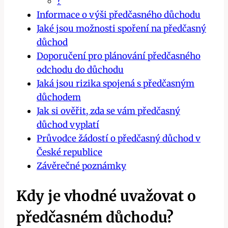
?
Informace o výši předčasného důchodu
Jaké jsou možnosti spoření na předčasný
důchod
Doporučení pro plánování předčasného
odchodu do důchodu
Jaká jsou rizika spojená s předčasným
důchodem
Jak si ověřit, zda se vám předčasný
důchod vyplatí
Průvodce žádostí o předčasný důchod v
České republice
Závěrečné poznámky
Kdy je vhodné uvažovat o
předčasném důchodu?