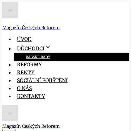
Přeskočit
na
obsah
Magazín Českých Reforem
ÚVOD
DŮCHODCI
BABSKÉ RADY
REFORMY
RENTY
SOCIÁLNÍ POJIŠTĚNÍ
O NÁS
KONTAKTY
Magazín Českých Reforem