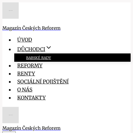
Přeskočit
na
obsah
Magazín Českých Reforem
ÚVOD
DŮCHODCI
BABSKÉ RADY
REFORMY
RENTY
SOCIÁLNÍ POJIŠTĚNÍ
O NÁS
KONTAKTY
Magazín Českých Reforem