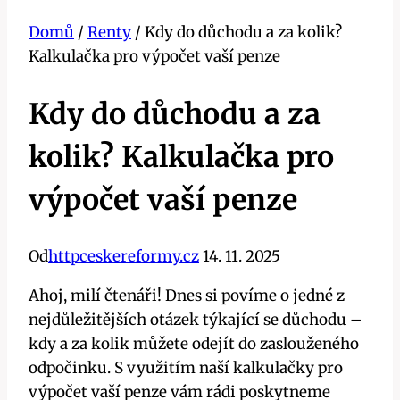
Domů
/
Renty
/
Kdy do důchodu a za kolik?
Kalkulačka pro výpočet vaší penze
Kdy do důchodu a za
kolik? Kalkulačka pro
výpočet vaší penze
Od
httpceskereformy.cz
14. 11. 2025
Ahoj, milí čtenáři! Dnes si povíme o jedné z
nejdůležitějších otázek týkající se důchodu –
kdy a za kolik můžete odejít do zaslouženého
odpočinku. S využitím naší kalkulačky pro
výpočet vaší penze vám rádi poskytneme