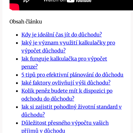
Obsah článku
Kdy je ideální čas jít do důchodu?
Jaký je význam využití kalkulačky pro
výpočet důchodu?
Jak funguje kalkulačka pro výpočet
penze?
5 tipů pro efektivní plánování do důchodu
Jaké faktory ovlivňují výši důchodu?
Kolik peněz budete mít k dispozici po
odchodu do důchodu?
Jak si zajistit pohodlný životní standard v
důchodu?
Důležitost přesného výpočtu vašich
příjmů v důchodu