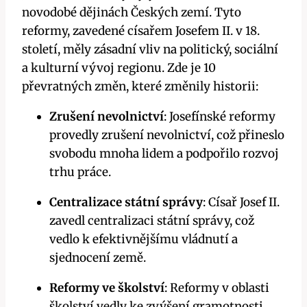
novodobé dějinách Českých zemí. Tyto
reformy, zavedené císařem Josefem II. v 18.
století, měly zásadní vliv na politický, sociální
a kulturní vývoj regionu. Zde je 10
převratných změn, které změnily historii:
Zrušení nevolnictví
: Josefínské reformy
provedly zrušení nevolnictví, což přineslo
svobodu mnoha lidem a podpořilo rozvoj
trhu práce.
Centralizace státní správy
: Císař Josef II.
zavedl centralizaci státní správy, což
vedlo k efektivnějšímu vládnutí a
sjednocení země.
Reformy ve školství
: Reformy v oblasti
školství vedly ke zvýšení gramotnosti