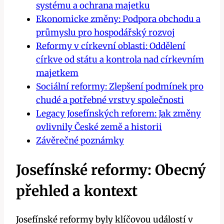
systému a ochrana majetku
Ekonomicke změny: Podpora obchodu a
průmyslu pro hospodářský rozvoj
Reformy v církevní oblasti: Oddělení
církve od státu a kontrola nad církevním
majetkem
Sociální reformy: Zlepšení podmínek pro
chudé a potřebné vrstvy společnosti
Legacy Josefínských reforem: Jak změny
ovlivnily České země a historii
Závěrečné poznámky
Josefínské reformy: Obecný
přehled a kontext
Josefínské reformy byly klíčovou událostí v