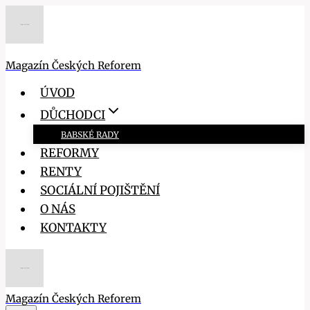
Přeskočit
na
obsah
Magazín Českých Reforem
ÚVOD
DŮCHODCI
BABSKÉ RADY
REFORMY
RENTY
SOCIÁLNÍ POJIŠTĚNÍ
O NÁS
KONTAKTY
Magazín Českých Reforem