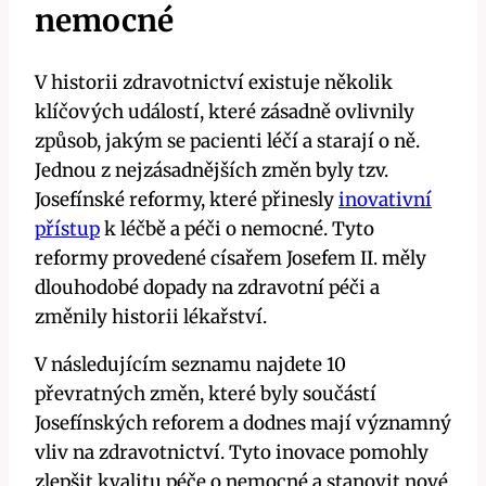
nemocné
V historii zdravotnictví existuje několik
klíčových událostí, které zásadně ovlivnily
způsob, jakým se pacienti léčí a starají o ně.
Jednou z nejzásadnějších změn byly tzv.
Josefínské reformy, které přinesly
inovativní
přístup
k léčbě a péči o nemocné. Tyto
reformy provedené císařem Josefem II. měly
dlouhodobé dopady na zdravotní péči a
změnily historii lékařství.
V následujícím seznamu najdete 10
převratných změn, které byly součástí
Josefínských reforem a dodnes mají významný
vliv na zdravotnictví. Tyto inovace pomohly
zlepšit kvalitu péče o nemocné a stanovit nové