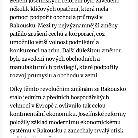
Během Josefínských reforem bylo zavedeno
několik klíčových opatření, která měla
pomoci podpořit obchod a průmysl v
Rakousku. Mezi ty nejvýznamnější změny
patřilo zrušení cechů a korporací, což
umožnilo větší volnost podnikání a
konkurenci na trhu. Další důležitou změnou
bylo zavedení nových obchodních a
manufakturních privilegií, které podpořily
rozvoj průmyslu a obchodu v zemi.
Díky těmto revolučním změnám se Rakousko
stalo jedním z předních hospodářských
velmocí v Evropě a ovlivnilo tak celou
kontinentální ekonomiku. Josefínské reformy
položily základ modernímu ekonomickému
systému v Rakousku a zanechaly trvalý otisk