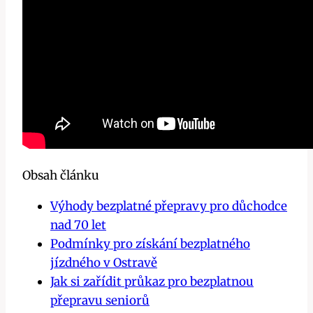
Obsah článku
Výhody bezplatné přepravy pro důchodce
nad 70 let
Podmínky pro získání bezplatného
jízdného v Ostravě
Jak si zařídit průkaz pro bezplatnou
přepravu seniorů