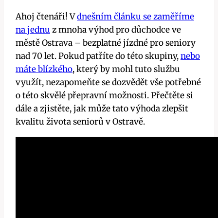
Ahoj čtenáři! V
dnešním článku se zaměříme
na jednu
z mnoha výhod pro důchodce ve
městě Ostrava – bezplatné jízdné pro seniory
nad 70 let. Pokud patříte do této skupiny,
nebo
máte blízkého
, který by mohl tuto službu
využít, nezapomeňte se dozvědět vše potřebné
o této skvělé přepravní možnosti. Přečtěte si
dále a zjistěte, jak může tato výhoda zlepšit
kvalitu života seniorů v Ostravě.