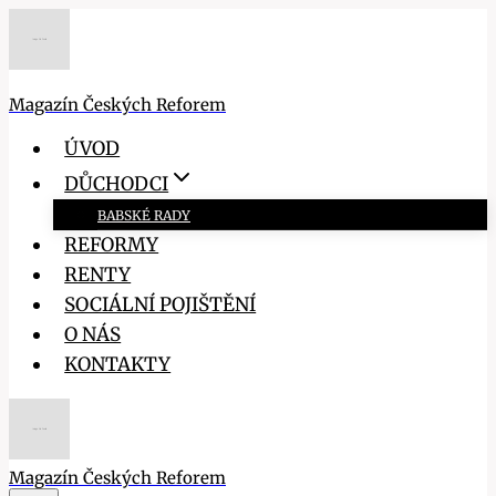
Přeskočit
na
obsah
Magazín Českých Reforem
ÚVOD
DŮCHODCI
BABSKÉ RADY
REFORMY
RENTY
SOCIÁLNÍ POJIŠTĚNÍ
O NÁS
KONTAKTY
Magazín Českých Reforem