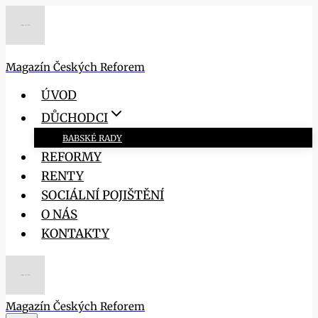
Přeskočit
na
obsah
Magazín Českých Reforem
ÚVOD
DŮCHODCI
BABSKÉ RADY
REFORMY
RENTY
SOCIÁLNÍ POJIŠTĚNÍ
O NÁS
KONTAKTY
Magazín Českých Reforem