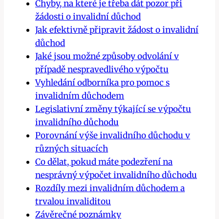
Chyby, na které je třeba dát pozor při
žádosti o invalidní důchod
Jak efektivně připravit žádost o invalidní
důchod
Jaké jsou možné způsoby odvolání v
případě nespravedlivého výpočtu
Vyhledání odborníka pro pomoc s
invalidním důchodem
Legislativní změny týkající se výpočtu
invalidního důchodu
Porovnání výše invalidního důchodu v
různých situacích
Co dělat, pokud máte podezření na
nesprávný výpočet invalidního důchodu
Rozdíly mezi invalidním důchodem a
trvalou invaliditou
Závěrečné poznámky