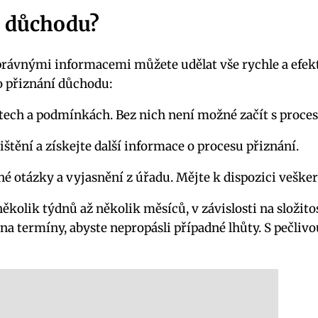
í důchodu?
právnými informacemi můžete udělat vše rychle a efektiv
do přiznání důchodu:
tech a podmínkách. Bez nich není možné začít s proce
tění a získejte další informace o procesu přiznání.
 otázky a vyjasnění z úřadu. Mějte k dispozici veške
ěkolik týdnů až několik měsíců, v závislosti na složito
r na termíny, abyste nepropásli případné lhůty. S peč