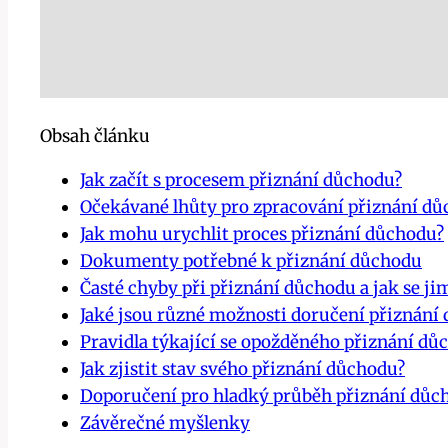
Obsah článku
Jak začít s procesem přiznání důchodu?
Očekávané lhůty pro zpracování přiznání d
Jak mohu urychlit proces přiznání důchodu?
Dokumenty potřebné k přiznání důchodu
Časté chyby při přiznání důchodu a jak se j
Jaké jsou různé možnosti doručení přiznání
Pravidla týkající se opožděného přiznání dů
Jak zjistit stav svého přiznání důchodu?
Doporučení pro hladký průběh přiznání důc
Závěrečné myšlenky