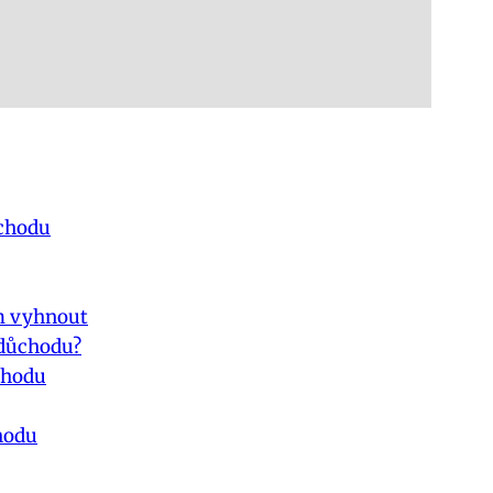
ůchodu
im vyhnout
 důchodu?
chodu
hodu