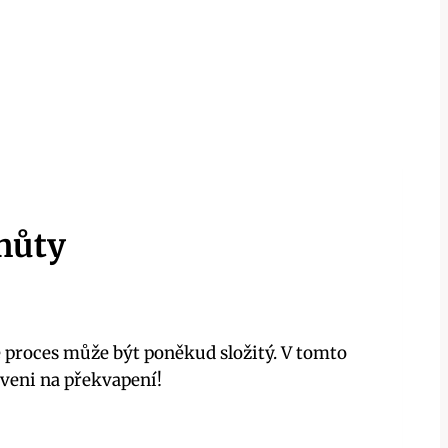
lhůty
 proces může být poněkud složitý. V tomto
aveni na překvapení!