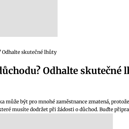
? Odhalte skutečné lhůty
 důchodu? Odhalte skutečné 
ázka může být pro mnohé zaměstnance zmatená, protože
které musíte dodržet při žádosti o důchod. Buďte připr