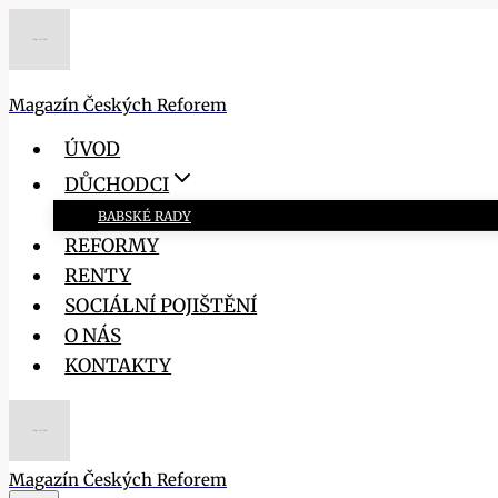
Přeskočit
na
obsah
Magazín Českých Reforem
ÚVOD
DŮCHODCI
BABSKÉ RADY
REFORMY
RENTY
SOCIÁLNÍ POJIŠTĚNÍ
O NÁS
KONTAKTY
Magazín Českých Reforem