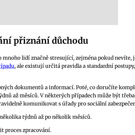
ání přiznání důchodu
mnoho lidí značně stresující, zejména pokud nevíte, ja
řípadu
, ale existují určitá pravidla a standardní post
ých dokumentů a informací. Poté, co doručíte komple
týdnů až měsíců. V některých případech může být třeb
ravidelně komunikovat s úřady pro sociální zabezpečení
několika týdnů až po několik měsíců.
t proces zpracování.