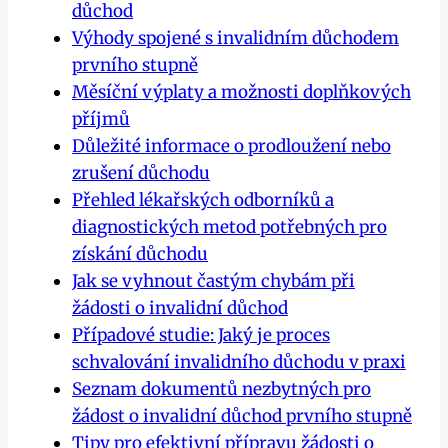
důchod
Výhody spojené s invalidním důchodem
prvního stupně
Měsíční výplaty a možnosti doplňkových
příjmů
Důležité informace o prodloužení nebo
zrušení důchodu
Přehled lékařských odborníků a
diagnostických metod potřebných pro
získání důchodu
Jak se vyhnout častým chybám při
žádosti o invalidní důchod
Případové studie: Jaký je proces
schvalování invalidního důchodu v praxi
Seznam dokumentů nezbytných pro
žádost o invalidní důchod prvního stupně
Tipy pro efektivní přípravu žádosti o