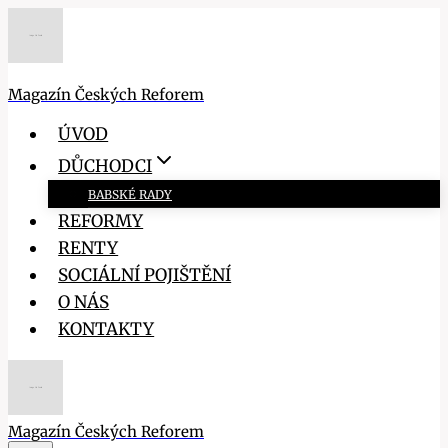
Přeskočit
na
obsah
Magazín Českých Reforem
ÚVOD
DŮCHODCI
BABSKÉ RADY
REFORMY
RENTY
SOCIÁLNÍ POJIŠTĚNÍ
O NÁS
KONTAKTY
Magazín Českých Reforem