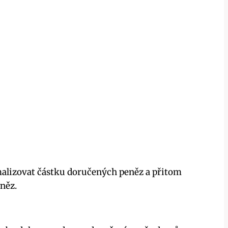
malizovat částku doručených peněz a přitom
eněz.