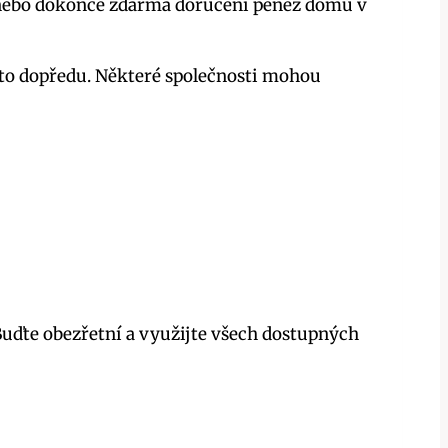
ky nebo dokonce zdarma doručení peněz domů v
i to dopředu. Některé společnosti mohou
Buďte obezřetní a využijte všech dostupných