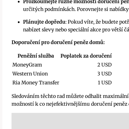
Prozkoumejte různé možnosti doručení pe
určitých podmínkách. Porovnejte si nabídky 
Plánujte dopředu
: Pokud víte, že budete po
nabízet slevy nebo speciální akce pro větší čá
Doporučení pro doručení peněz domů:
Peněžní služba
Poplatek za doručení
MoneyGram
2 USD
Western Union
3 USD
Ria Money Transfer
1 USD
Sledováním těchto rad můžete odhalit maximální č
možností k co nejefektivnějšímu doručení peněz