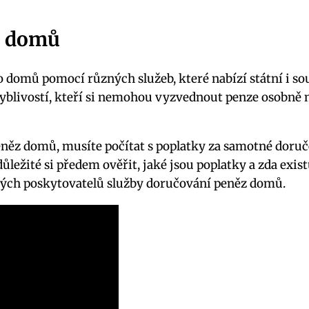
í domů
o domů pomocí různých služeb, které nabízí státní i s
livostí, kteří si nemohou vyzvednout penze osobně na 
něz domů, musíte počítat s poplatky za samotné doru
důležité si předem ověřit, jaké jsou poplatky a zda exist
ných poskytovatelů služby doručování peněz domů.