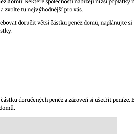
něz domů
: Některé společnosti nabízejí nižší poplat
a zvolte tu nejvýhodnější pro vás.
třebovat doručit větší částku peněz domů, naplánujte s
stky.
ástku doručených peněz a zároveň si ušetřit peníze. 
 domů.