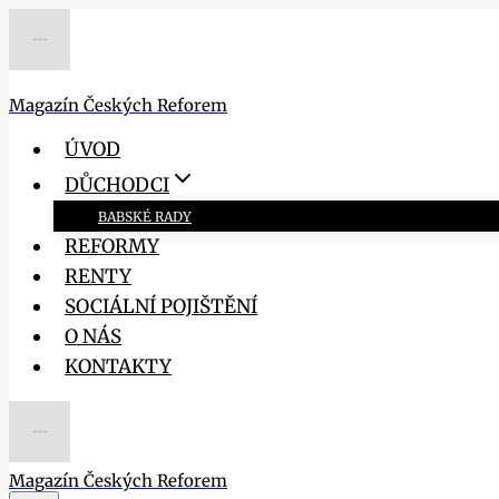
Přeskočit
na
obsah
Magazín Českých Reforem
ÚVOD
DŮCHODCI
BABSKÉ RADY
REFORMY
RENTY
SOCIÁLNÍ POJIŠTĚNÍ
O NÁS
KONTAKTY
Magazín Českých Reforem