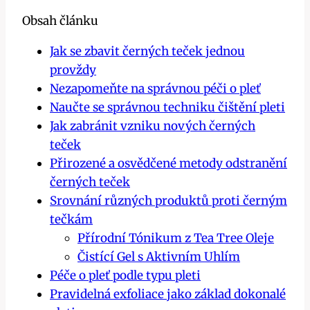
Obsah článku
Jak se zbavit černých teček jednou
provždy
Nezapomeňte na správnou péči o pleť
Naučte se správnou techniku čištění pleti
Jak zabránit vzniku nových černých
teček
Přirozené a osvědčené metody odstranění
černých teček
Srovnání různých produktů proti černým
tečkám
Přírodní Tónikum z Tea Tree Oleje
Čistící Gel s Aktivním Uhlím
Péče o pleť podle typu pleti
Pravidelná exfoliace jako základ dokonalé