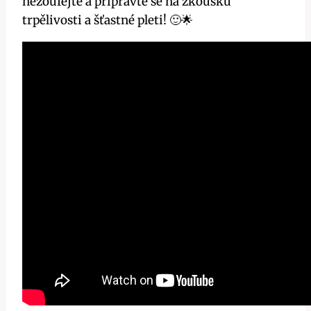
nezoufejte a připravte se na zkoušku
trpělivosti a šťastné pleti! 🙂🌟