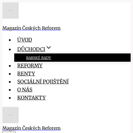
Přeskočit
na
obsah
Magazín Českých Reforem
ÚVOD
DŮCHODCI
BABSKÉ RADY
REFORMY
RENTY
SOCIÁLNÍ POJIŠTĚNÍ
O NÁS
KONTAKTY
Magazín Českých Reforem