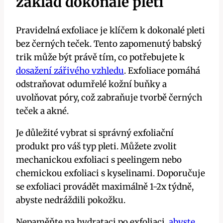
základ dokonalé pleti
Pravidelná exfoliace je klíčem k dokonalé pleti
bez černých teček. Tento zapomenutý babský
trik může být právě tím, co potřebujete k
dosažení zářivého vzhledu
. Exfoliace pomáhá
odstraňovat odumřelé kožní buňky a
uvolňovat póry, což zabraňuje tvorbě černých
teček a akné.
Je důležité vybrat si správný exfoliační
produkt pro váš typ pleti. Můžete zvolit
mechanickou exfoliaci s peelingem nebo
chemickou exfoliaci s kyselinami. Doporučuje
se exfoliaci provádět maximálně 1-2x týdně,
abyste nedráždili pokožku.
Nepaměňte na hydrataci po exfoliaci,
abyste