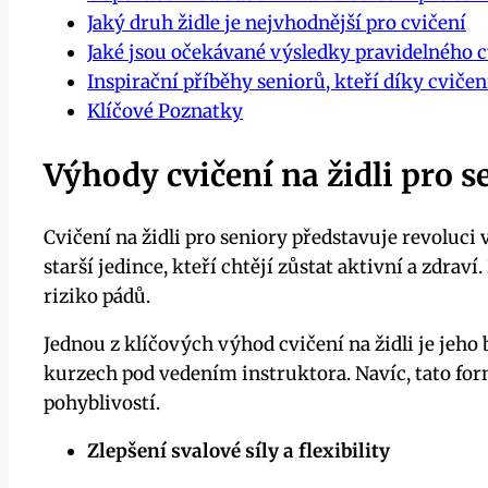
Jaký druh židle je nejvhodnější pro cvičení
Jaké jsou očekávané výsledky pravidelného cv
Inspirační příběhy seniorů, kteří díky cvičení 
Klíčové Poznatky
Výhody cvičení na židli pro s
Cvičení na židli pro seniory představuje revoluci
starší jedince, kteří chtějí zůstat aktivní a zdraví
riziko pádů.
Jednou z klíčových výhod cvičení na židli je jeh
kurzech pod vedením instruktora. Navíc, tato form
pohyblivostí.
Zlepšení svalové síly a flexibility