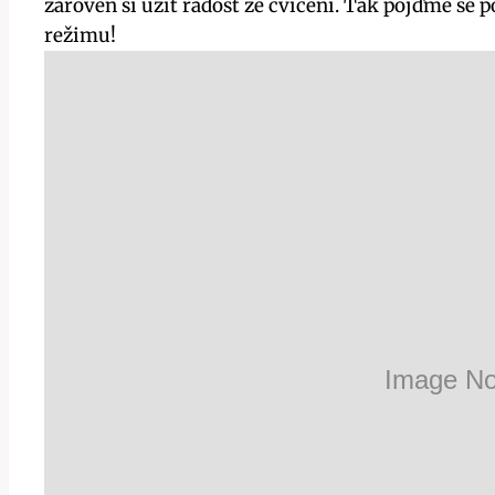
zároveň si užít radost ze cvičení. Tak pojďme se 
režimu!