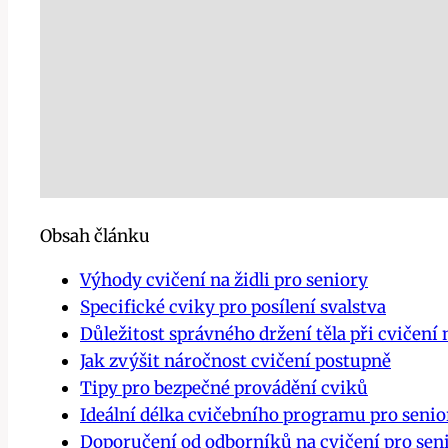
Obsah článku
Výhody cvičení na židli pro seniory
Specifické cviky pro posílení svalstva
Důležitost správného držení těla při cvičení n
Jak zvýšit náročnost cvičení postupně
Tipy pro bezpečné provádění cviků
Ideální délka cvičebního programu pro senio
Doporučení od odborníků na cvičení pro sen