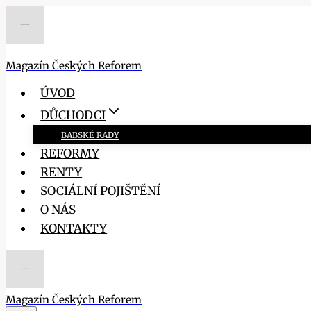
Přeskočit
na
obsah
Magazín Českých Reforem
ÚVOD
DŮCHODCI
BABSKÉ RADY
REFORMY
RENTY
SOCIÁLNÍ POJIŠTĚNÍ
O NÁS
KONTAKTY
Magazín Českých Reforem