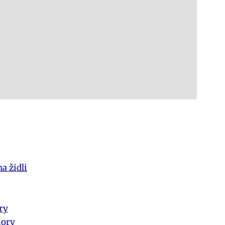
a židli
ry
iory