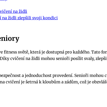
ičení na židli
na židli zlepšili svoji kondici
eniory
 ve fitness světě, která je dostupná pro každého. Tato
. Díky cvičení na židli mohou senioři posílit svaly, zlepš
o bezpečnost a jednoduchost provedení. Senioři mohou 
a cvičení je šetrná k kloubům a zádům, což je obzvlášť