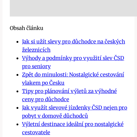
Obsah článku
Jak si užít slevy pro důchodce na českých
železnicích
Výhody a podmínky pro využití slev ČSD
pro seniory
Zpět do minulosti: Nostalgické cestování
vlakem po Česku
Tipy pro plánování výletů za výhodné
ceny pro důchodce
Jak využít slevové jízdenky ČSD nejen pro
pobyt v domově důchodců
Výletní destinace ideální pro nostalgické
cestovatele