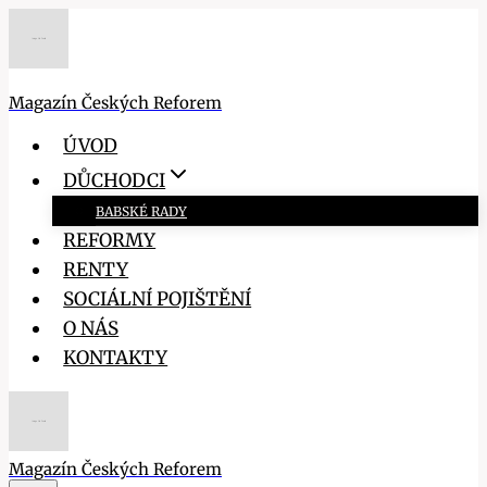
Přeskočit
na
obsah
Magazín Českých Reforem
ÚVOD
DŮCHODCI
BABSKÉ RADY
REFORMY
RENTY
SOCIÁLNÍ POJIŠTĚNÍ
O NÁS
KONTAKTY
Magazín Českých Reforem