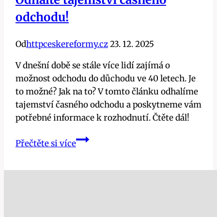
odchodu!
Od
httpceskereformy.cz
23. 12. 2025
V dnešní době se stále více lidí zajímá o
možnost odchodu do důchodu ve 40 letech. Je
to možné? Jak na to? V tomto článku odhalíme
tajemství časného odchodu a poskytneme vám
potřebné informace k rozhodnutí. Čtěte dál!
Do
Přečtěte si více
důchodu
ve
40:
Je
to
možné?