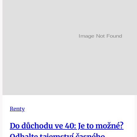
při
invalidním
důchodu?
Renty
Do důchodu ve 40: Je to možné?
Odhalte tajemství časného