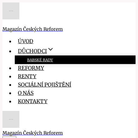
Přeskočit
na
obsah
Magazín Českých Reforem
ÚVOD
DŮCHODCI
BABSKÉ RADY
REFORMY
RENTY
SOCIÁLNÍ POJIŠTĚNÍ
O NÁS
KONTAKTY
Magazín Českých Reforem