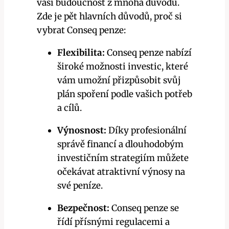
vaši budoucnost z mnoha důvodů.
Zde je pět hlavních důvodů, proč si
vybrat Conseq penze:
Flexibilita:
Conseq penze nabízí
široké možnosti investic, které
vám umožní přizpůsobit svůj
plán spoření podle vašich potřeb
a cílů.
Výnosnost:
Díky profesionální
správě financí a dlouhodobým
investičním strategiím můžete
očekávat atraktivní výnosy na
své peníze.
Bezpečnost:
Conseq penze se
řídí přísnými regulacemi a