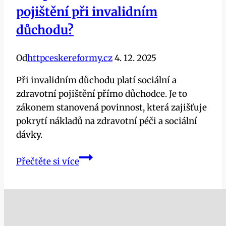
pojištění při invalidním
důchodu?
Od
httpceskereformy.cz
4. 12. 2025
Při invalidním důchodu platí sociální a
zdravotní pojištění přímo důchodce. Je to
zákonem stanovená povinnost, která zajišťuje
pokrytí nákladů na zdravotní péči a sociální
dávky.
Kdo
Přečtěte si více
platí
sociální
a
zdravotní
pojištění