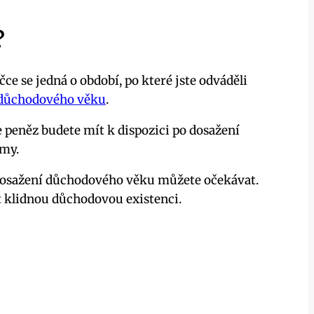
?
e se jedná o období, po které jste odváděli
 důchodového věku
.
e peněz budete mít k dispozici po dosažení
jmy.
po dosažení důchodového věku můžete očekávat.
t klidnou důchodovou existenci.