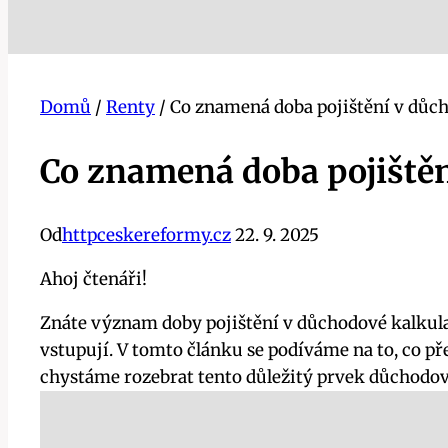
Domů
/
Renty
/
Co znamená doba pojištění v důch
Co znamená doba pojištěn
Od
httpceskereformy.cz
22. 9. 2025
Ahoj čtenáři!
Znáte význam doby pojištění v důchodové kalkulačc
vstupují. V tomto článku se podíváme na to, co př
chystáme rozebrat tento důležitý prvek důchodo