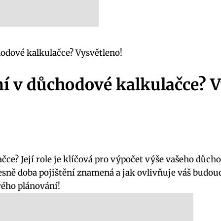
odové kalkulačce? Vysvětleno!
í v důchodové kalkulačce? V
e? Její role je klíčová pro výpočet výše vašeho důchodu
esně doba pojištění znamená a jak ovlivňuje váš budouc
vého plánování!