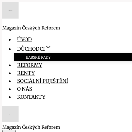
Přeskočit
na
obsah
Magazín Českých Reforem
ÚVOD
DŮCHODCI
BABSKÉ RADY
REFORMY
RENTY
SOCIÁLNÍ POJIŠTĚNÍ
O NÁS
KONTAKTY
Magazín Českých Reforem