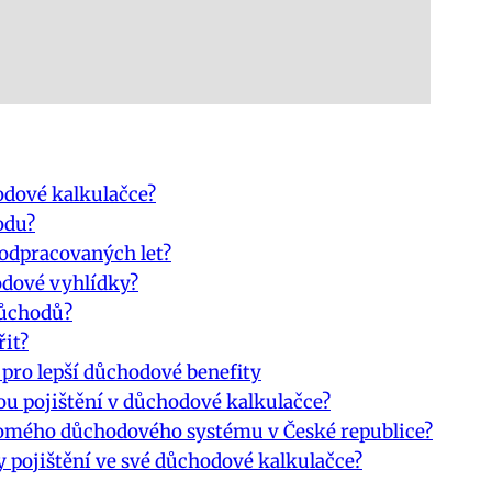
hodové kalkulačce?
odu?
 odpracovaných let?
hodové vyhlídky?
důchodů?
řit?
í pro lepší důchodové benefity
ou pojištění v důchodové kalkulačce?
ukromého důchodového systému v České republice?
 pojištění ve své důchodové kalkulačce?