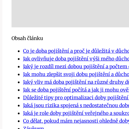
Obsah článku
Co je doba pojištění a proč je důležitá v důc
Jak ovlivňuje doba pojištění výši mého důch
Jaký je rozdíl mezi dobou pojištění a počtem
Jak mohu zlepšit svoji dobu pojištění a důc
Jaký vliv má doba pojištění na různé druhy 
Jak se doba pojištění počítá a jak ji mohu ově
Důležité tipy pro optimalizaci doby pojištěn
Jaká jsou rizika spojená s nedostatečnou dob
Jaká je role doby pojištění veřejného a so
Co dělat, pokud mám nejasnosti ohledně doby
Závěrem