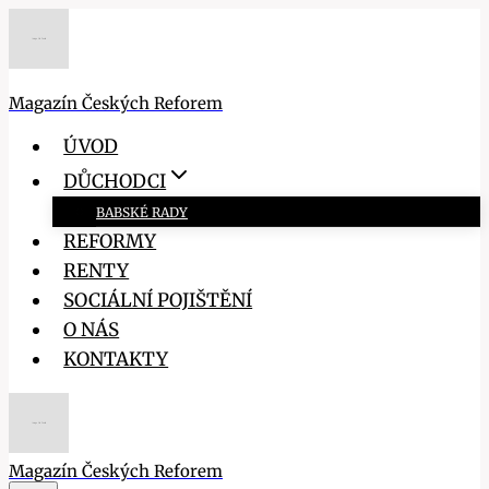
Přeskočit
na
obsah
Magazín Českých Reforem
ÚVOD
DŮCHODCI
BABSKÉ RADY
REFORMY
RENTY
SOCIÁLNÍ POJIŠTĚNÍ
O NÁS
KONTAKTY
Magazín Českých Reforem