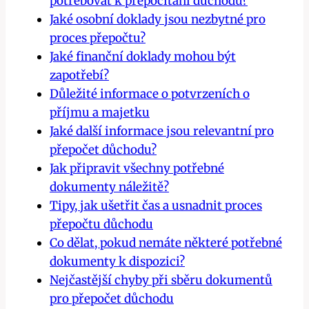
potřebovat k přepočítání důchodu?
Jaké osobní doklady jsou nezbytné pro
proces přepočtu?
Jaké finanční doklady mohou být
zapotřebí?
Důležité informace o potvrzeních o
příjmu a majetku
Jaké další informace jsou relevantní pro
přepočet důchodu?
Jak připravit všechny potřebné
dokumenty náležitě?
Tipy, jak ušetřit čas a usnadnit proces
přepočtu důchodu
Co dělat, pokud nemáte některé potřebné
dokumenty k dispozici?
Nejčastější chyby při sběru dokumentů
pro přepočet důchodu