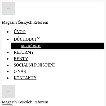
Přeskočit
na
obsah
Magazín Českých Reforem
ÚVOD
DŮCHODCI
BABSKÉ RADY
REFORMY
RENTY
SOCIÁLNÍ POJIŠTĚNÍ
O NÁS
KONTAKTY
Magazín Českých Reforem