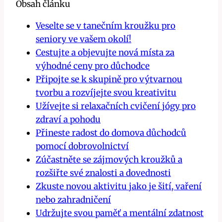
Obsah článku
Veselte se v tanečním kroužku pro
seniory ve vašem okolí!
Cestujte a objevujte nová místa za
výhodné ceny pro důchodce
Připojte se k skupině pro výtvarnou
tvorbu a rozvíjejte svou kreativitu
Užívejte si relaxačních cvičení jógy pro
zdraví a pohodu
Přineste radost do domova důchodců
pomocí dobrovolnictví
Zúčastněte se zájmových kroužků a
rozšiřte své znalosti a dovednosti
Zkuste novou aktivitu jako je šití, vaření
nebo zahradničení
Udržujte svou paměť a mentální zdatnost