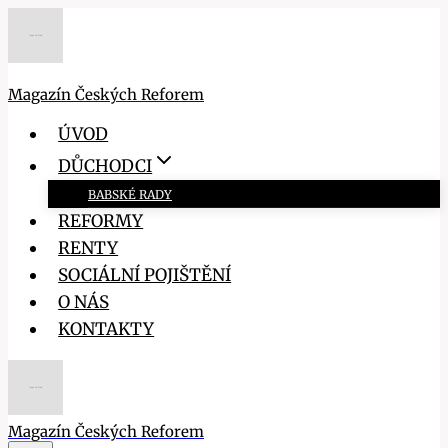
Přeskočit
na
obsah
Magazín Českých Reforem
ÚVOD
DŮCHODCI
BABSKÉ RADY
REFORMY
RENTY
SOCIÁLNÍ POJIŠTĚNÍ
O NÁS
KONTAKTY
Magazín Českých Reforem