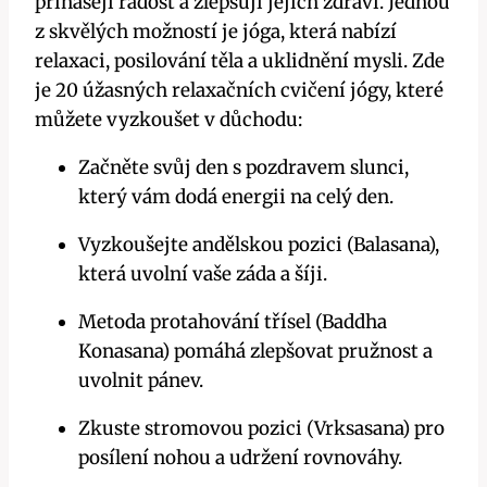
přinášejí radost a zlepšují jejich zdraví. Jednou
z skvělých možností je jóga, která nabízí
relaxaci, posilování těla a uklidnění mysli. Zde
je 20 úžasných relaxačních cvičení jógy, které
můžete vyzkoušet v důchodu:
Začněte svůj den s pozdravem slunci,
který vám dodá energii na celý den.
Vyzkoušejte andělskou pozici (Balasana),
která uvolní vaše záda a šíji.
Metoda protahování třísel (Baddha
Konasana) pomáhá zlepšovat pružnost a
uvolnit pánev.
Zkuste stromovou pozici (Vrksasana) pro
posílení nohou a udržení rovnováhy.