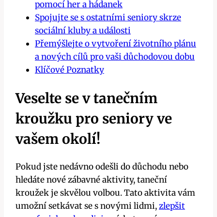
pomocí her a hádanek
Spojujte se s ostatními seniory skrze
sociální kluby a události
Přemýšlejte o vytvoření životního plánu
a nových cílů pro vaši důchodovou dobu
Klíčové Poznatky
Veselte se v tanečním
kroužku pro seniory ve
vašem okolí!
Pokud jste nedávno odešli do důchodu nebo
hledáte nové zábavné aktivity, taneční
kroužek je skvělou volbou. Tato aktivita vám
umožní setkávat se s novými lidmi,
zlepšit