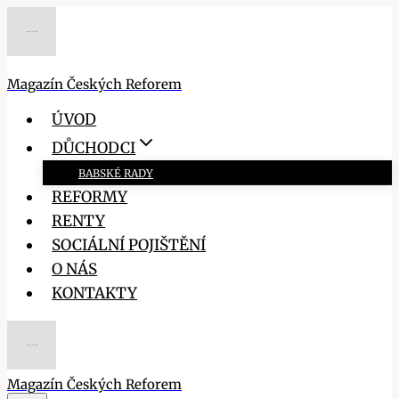
Přeskočit
na
obsah
Magazín Českých Reforem
ÚVOD
DŮCHODCI
BABSKÉ RADY
REFORMY
RENTY
SOCIÁLNÍ POJIŠTĚNÍ
O NÁS
KONTAKTY
Magazín Českých Reforem