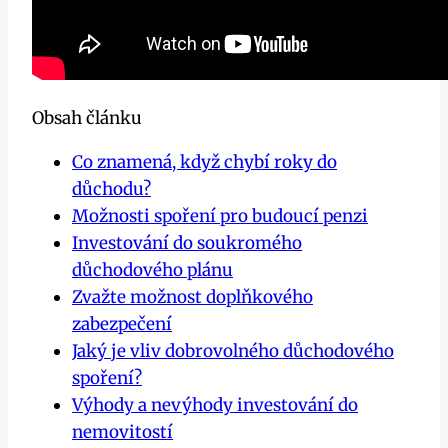
Obsah článku
Co znamená, když chybí roky do
důchodu?
Možnosti spoření pro budoucí penzi
Investování do soukromého
důchodového plánu
Zvažte možnost doplňkového
zabezpečení
Jaký je vliv dobrovolného důchodového
spoření?
Výhody a nevýhody investování do
nemovitostí