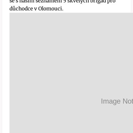
se s naším seznamem 5 skvělých brigád pro
důchodce v Olomouci.