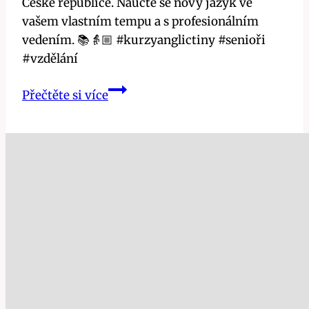
České republice. Naučte se nový jazyk ve
vašem vlastním tempu a s profesionálním
vedením. 📚👵🏼 #kurzyanglictiny #senioři
#vzdělání
Kurzy
Přečtěte si více
angličtiny
pro
důchodce:
10
nejlepších
škol
pro
seniory
v
ČR