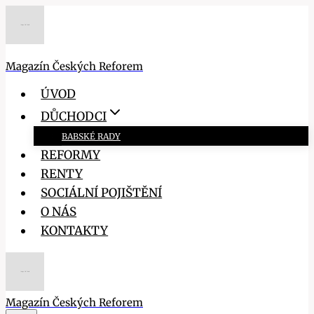
Přeskočit
na
obsah
Magazín Českých Reforem
ÚVOD
DŮCHODCI
BABSKÉ RADY
REFORMY
RENTY
SOCIÁLNÍ POJIŠTĚNÍ
O NÁS
KONTAKTY
Magazín Českých Reforem