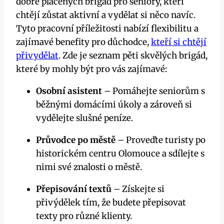
dobře placených brigád pro seniory, kteří
chtějí zůstat aktivní a vydělat si něco navíc.
Tyto pracovní příležitosti nabízí flexibilitu a
zajímavé benefity pro důchodce,
kteří si chtějí
přivydělat
. Zde je seznam pěti skvělých brigád,
které by mohly být pro vás zajímavé:
Osobní asistent
– Pomáhejte seniorům s
běžnými domácími úkoly a zároveň si
vydělejte slušné peníze.
Průvodce po městě
– Proveďte turisty po
historickém centru Olomouce a sdílejte s
nimi své znalosti o městě.
Přepisování textů
– Získejte si
přivýdělek tím, že budete přepisovat
texty pro různé klienty.