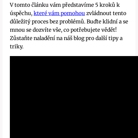
V tomto článku vám představíme 5 kroků k
úspěchu,
které vám pomohou
⁣ zvládnout tento‌
důležitý proces bez problémů. Buďte klidní a se
mnou‍ se‍ dozvíte vše, co potřebujete vědět!
Zůstaňte naladění ‍na náš blog ⁣pro⁢ další​ tipy‌ a‌
triky.