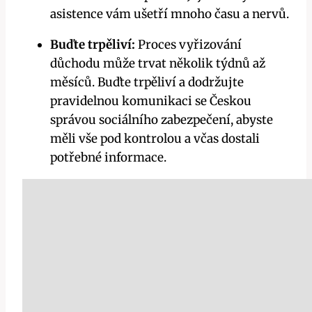
asistence ​vám ušetří mnoho času a⁤ nervů.
Buďte trpěliví:
⁣Proces vyřizování
‌důchodu může trvat několik týdnů až
měsíců.‌ Buďte trpěliví a dodržujte
pravidelnou komunikaci ⁣se Českou
správou sociálního ⁣zabezpečení, abyste
měli vše pod kontrolou ⁢a‍ včas⁤ dostali
potřebné informace.