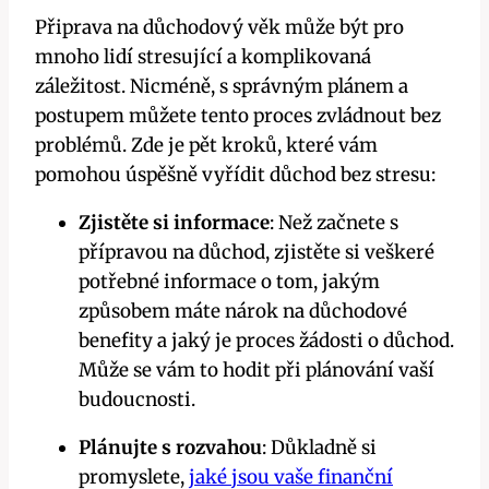
Připrava na důchodový věk může být ⁣pro
mnoho lidí stresující ‍a komplikovaná
záležitost. Nicméně, s správným⁣ plánem a
postupem můžete tento ​proces zvládnout bez
problémů. ⁣Zde je​ pět kroků, které vám
pomohou úspěšně vyřídit důchod bez stresu:
Zjistěte si ⁤informace
: Než začnete s
⁢přípravou na důchod, zjistěte si veškeré
potřebné informace o tom, jakým
‌způsobem‌ máte nárok na důchodové
‌benefity a⁣ jaký je proces žádosti o⁢ důchod.
Může se vám ⁣to hodit při plánování vaší
budoucnosti.
Plánujte s rozvahou
: Důkladně si
promyslete,⁤
jaké jsou vaše finanční