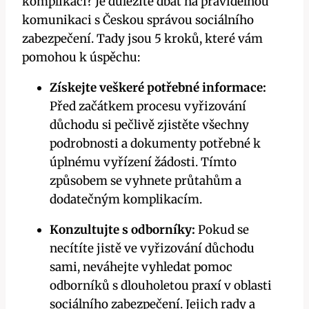
komplikací?⁣ Je důležité dbát na pravidelnou
komunikaci⁤ s Českou správou ⁤sociálního
zabezpečení.​ Tady jsou 5 kroků, ‌které vám
pomohou k ⁢úspěchu:
Získejte veškeré⁢ potřebné informace:
Před⁢ začátkem procesu vyřizování
důchodu si pečlivě zjistěte​ všechny
podrobnosti a dokumenty ⁢potřebné k
úplnému vyřízení žádosti. Tímto
způsobem se vyhnete průtahům a​
dodatečným komplikacím.
Konzultujte s⁤ odborníky:
⁤Pokud se
‍necítíte jistě ve vyřizování důchodu⁤
sami, neváhejte ⁢vyhledat pomoc
odborníků s dlouholetou ​praxí v oblasti
sociálního zabezpečení. Jejich rady a