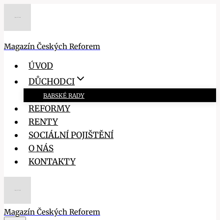
Přeskočit
na
obsah
Magazín Českých Reforem
ÚVOD
DŮCHODCI
BABSKÉ RADY
REFORMY
RENTY
SOCIÁLNÍ POJIŠTĚNÍ
O NÁS
KONTAKTY
Magazín Českých Reforem