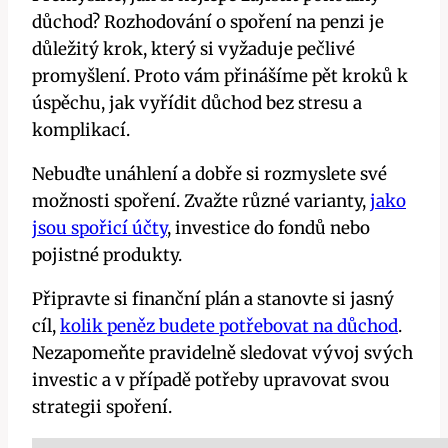
důchod? Rozhodování‌ o spoření na penzi je
důležitý krok, který si vyžaduje pečlivé
promyšlení. Proto vám přinášíme ‌pět kroků k
úspěchu, ⁢jak vyřídit důchod bez stresu a
komplikací.
Nebuďte unáhlení a dobře si rozmyslete⁢ své
možnosti spoření. Zvažte různé varianty,
jako
jsou spořicí účty
, investice do fondů nebo
pojistné produkty.
Připravte si finanční plán a stanovte si​ jasný
cíl,
kolik peněz budete potřebovat na důchod
.
Nezapomeňte pravidelně sledovat vývoj svých⁤
investic⁢ a v případě potřeby upravovat svou
strategii spoření.