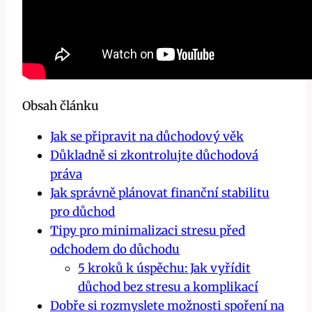
Obsah článku
Jak se připravit na důchodový věk
Důkladně si zkontrolujte důchodová
práva
Jak správně plánovat finanční stabilitu
pro důchod
Tipy pro minimalizaci stresu před
odchodem do důchodu
5 kroků k úspěchu: Jak vyřídit
důchod‌ bez stresu a komplikací
Dobře si rozmyslete možnosti spoření na